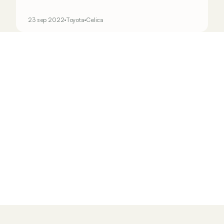
van Carlos Sainz, heeft zijn intrede gedaan in de
wereld van de verzamelaars, nu alle
23 sep 2022
Toyota
Celica
geproduceerde exemplaren minstens 30 jaar
oud zijn. Maar wat moet je weten voor je
overweegt om er één te kopen?