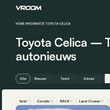
HOME
INFORMATIE
TOYOTA
CELICA
Toyota Celica ― T
autonieuws
Alle
Nieuws
Tests
Advies
Yaris
Corolla
RAV4
Land Cruiser
37
24
17
13