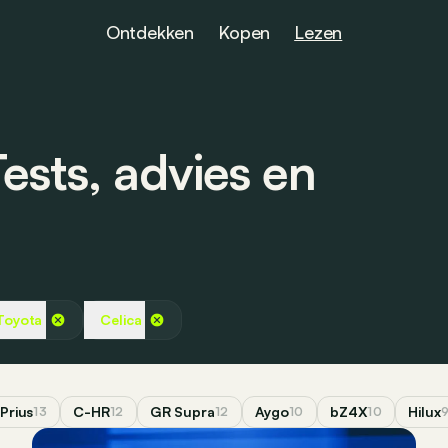
Ontdekken
Kopen
Lezen
ests, advies en
Toyota
Celica
Prius
C-HR
GR Supra
Aygo
bZ4X
Hilux
13
12
12
10
10