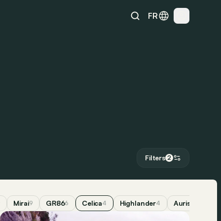
FR
Filters
2
Mirai
GR86
Celica
Highlander
Auris
Pro
9
9
6
4
4
2