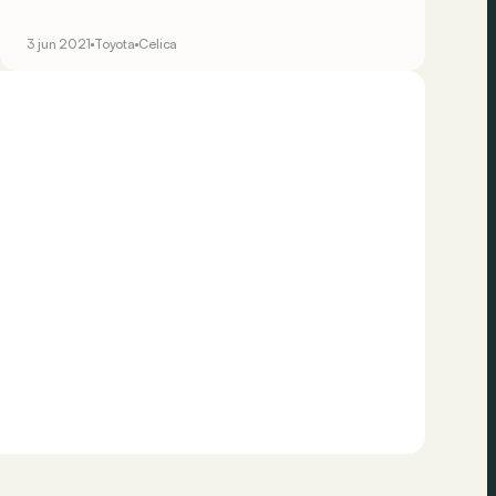
genegeerd. De Mk7 is trouwens de laatste
generatie van de Celica, want in 2006 gaf
3 jun 2021
Toyota
Celica
Toyota het model op. Nu is het moment om daar
gebruik van te maken met deze toekomstige
klassieker.