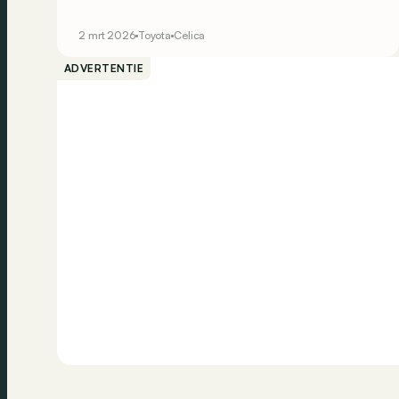
de Yaris gebaseerd, maar op een coupé die wel
eens de volgende Celica zou kunnen zijn!
2 mrt 2026
Toyota
Celica
ADVERTENTIE