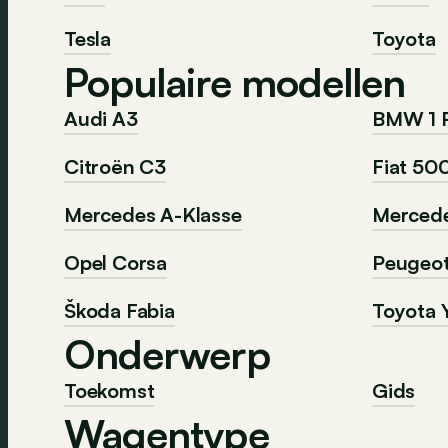
Tesla
Toyota
Populaire modellen
Audi A3
BMW 1 
Citroën C3
Fiat 50
Mercedes A-Klasse
Mercede
Opel Corsa
Peugeo
Škoda Fabia
Toyota Y
Onderwerp
Toekomst
Gids
Wagentype