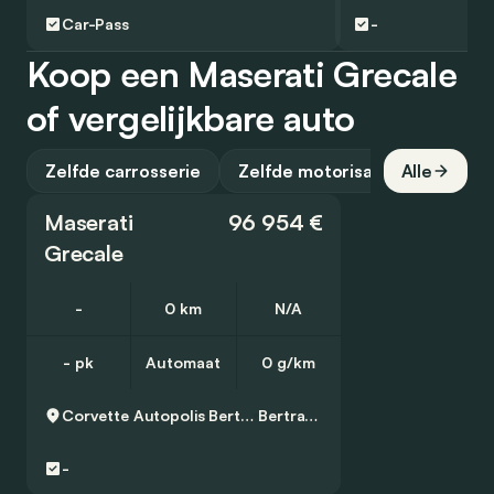
Car-Pass
-
Koop een Maserati Grecale
of vergelijkbare auto
Zelfde carrosserie
Zelfde motorisatie
Alle
Maserati
96 954 €
Grecale
-
0 km
N/A
- pk
Automaat
0 g/km
Corvette Autopolis Bertrange
Bertrange
-