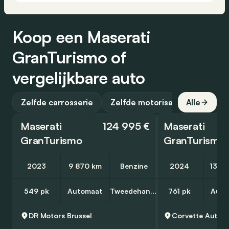
Koop een Maserati
GranTurismo of
vergelijkbare auto
Zelfde carrosserie
Zelfde motorisatie
Alle
Maserati
124 995 €
Maserati
GranTurismo
GranTurismo
2023
9 870 km
Benzine
2024
13 5
549 pk
Automaat
Tweedehands
761 pk
Auto
DR Motors
Brussel