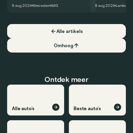
virtuele wereld dan toch…
Hockenheimring. Het
8 aug 2026
Mercedes
AMG
8 aug 2026
Lamborghi
een record voor pr
Alle artikels
Omhoog
Ontdek meer
Alle auto’s
Beste auto’s