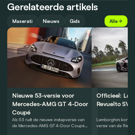
Gerelateerde artikels
Maserati
Nieuws
Gids
Alle
Nieuwe 53-versie voor
Officieel: La
Mercedes-AMG GT 4-Door
Revuelto SV 
Coupé
Als 53 ruilt de nieuwe instapversie van
Lamborghini kondig
de Mercedes-AMG GT 4-Door Coupé
versie van de Revue
zijn V8 in voor een zes-in-lijn. In de
rondetijd van 1:41,6