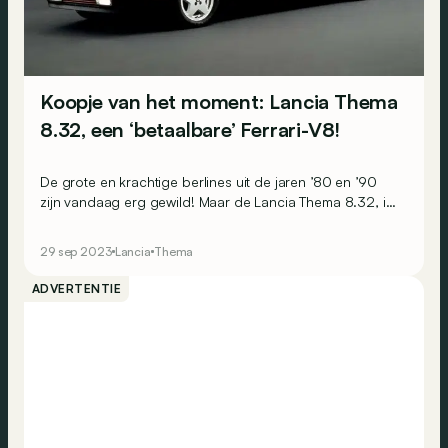
Koopje van het moment: Lancia Thema
8.32, een ‘betaalbare’ Ferrari-V8!
De grote en krachtige berlines uit de jaren ’80 en ’90
zijn vandaag erg gewild! Maar de Lancia Thema 8.32, in
tegenstelling tot zijn Duitse leeftijdsgenoten, ziet zijn prijs
(nog) niet ontploffen... En dat ondanks een mechanische
29 sep 2023
Lancia
Thema
noblesse die zijn gelijke niet kent!
ADVERTENTIE