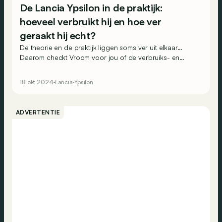
De Lancia Ypsilon in de praktijk:
hoeveel verbruikt hij en hoe ver
geraakt hij echt?
De theorie en de praktijk liggen soms ver uit elkaar…
Daarom checkt Vroom voor jou of de verbruiks- en
rijbereikwaarden die autobouwers opgeven wel
kloppen. En dat doen we aan de hand van realistische
18 okt 2024
Lancia
Ypsilon
routes op Belgische wegen. Vandaag gaan we aan de
slag met de 100% elektrische Lancia Ypsilon.
ADVERTENTIE