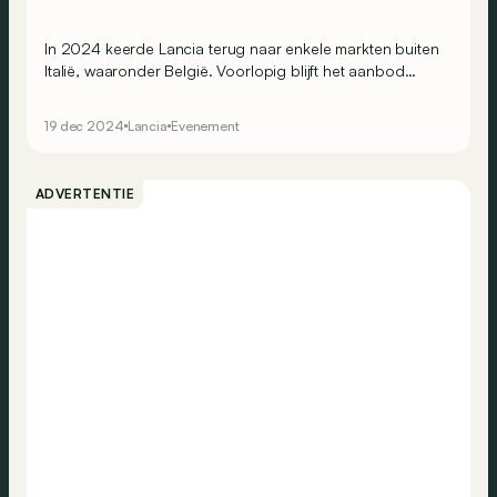
In 2024 keerde Lancia terug naar enkele markten buiten
Italië, waaronder België. Voorlopig blijft het aanbod
beperkt tot de Ypsilon, die nu niet alleen elektrisch
verkrijgbaar is, maar ook als hybride en zelfs als
19 dec 2024
Lancia
Evenement
rallywagen.
ADVERTENTIE