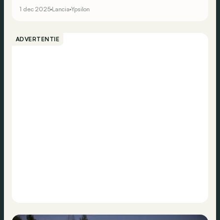
de 48V-microhybride slechts 4,5 l/100 km. Maar wat
1 dec 2025
Lancia
Ypsilon
blijkt in de praktijk?
ADVERTENTIE