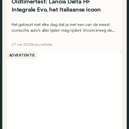
Oldtimertest: Lancia Delta HF
Integrale Evo, het Italiaanse icoon
Het gebeurt niet elke dag dat je met een van de meest
iconische auto’s aller tijden mag rijden! Vroom kreeg de
kans om achter het stuur te kruipen van de Lancia Delta
HF Integrale 16v Evo 1. Voldoet hij aan de verwachtingen,
27 mrt 2025
Lancia
Delta
of is het toch beter om je helden niet te ontmoeten?
ADVERTENTIE