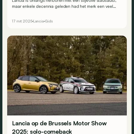
Lancia is onlangs herboren met een stijlvolle stadsauto,
maar enkele decennia geleden had het merk een veel
gevarieerder aanbod! Hier zijn 5 modellen waarvan de
waarde binnenkort de hoogte in zou kunnen schieten.
17 mrt 2025
Lancia
Gids
Lancia op de Brussels Motor Show
2025: solo-comeback