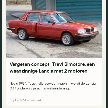
Vergeten concept: Trevi Bimotore, een
waanzinnige Lancia met 2 motoren
Het is 1984. Tegen alle verwachtingen in wordt de Lancia
037 ondanks zijn achterwielaandrijving
wereldrallykampioen. Maar Lancia beseft ook dat dit
succes enkel kan worden bestendigd door op
31 jul 2026
Lancia
Uniek
vierwielaandrijving over te stappen. Omdat de
constructeur alles graag wat ‘anders’ doet, ontwikkelt het