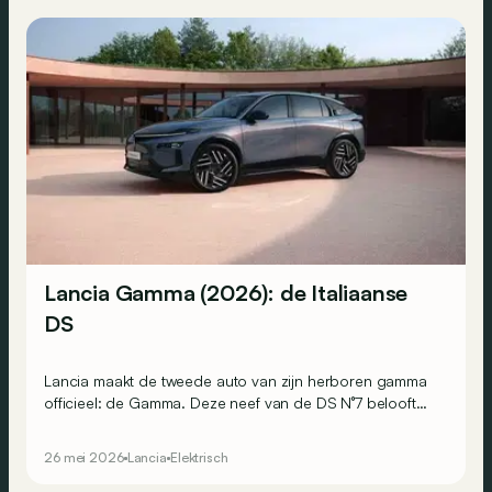
een merkwaardige berline: de Trevi Bimotore.
Lancia Gamma (2026): de Italiaanse
DS
Lancia maakt de tweede auto van zijn herboren gamma
officieel: de Gamma. Deze neef van de DS N°7 belooft
740 km rijbereik per laadbeurt, maar dwingt je niet tot
elektrische mobiliteit. Hij is namelijk ook beschikbaar als
26 mei 2026
Lancia
Elektrisch
mild-hybrid benzineversie.