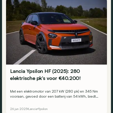
Lancia Ypsilon HF (2025): 280
elektrische pk’s voor €40.200!
Met een elektromotor van 207 kW (280 pk) en 345 Nm
vooraan, gevoed door een batterij van 54 kWh, biedt
de Lancia Ypsilon HF een WLTP-rijbereik tot 370 km.
26 jun 2025
Lancia
Ypsilon