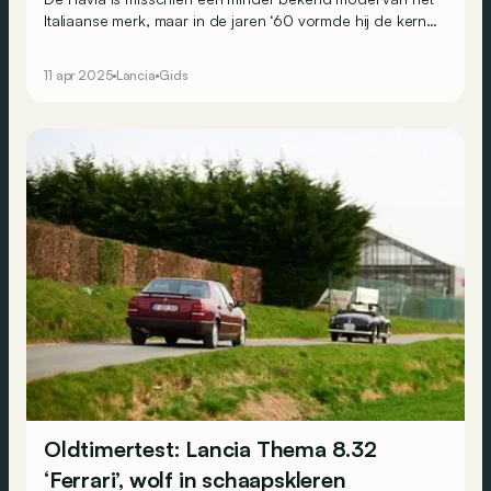
Italiaanse merk, maar in de jaren ‘60 vormde hij de kern
van het gamma. Wij konden rijden met de zeldzame
cabrio, gebouwd door Vignale.
11 apr 2025
Lancia
Gids
Oldtimertest: Lancia Thema 8.32
‘Ferrari’, wolf in schaapskleren