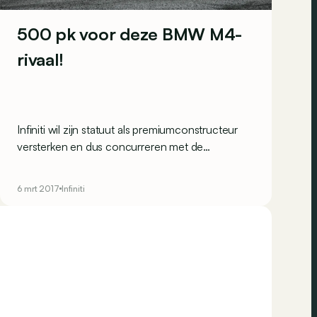
500 pk voor deze BMW M4-
rivaal!
Infiniti wil zijn statuut als premiumconstructeur
versterken en dus concurreren met de
referenties in het segment, te beginnen bij de
BMW M4! Dit is het model dat de Duitser
6 mrt 2017
Infiniti
stokken in de wielen moet gaan steken.