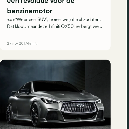
een revolutie voor de
benzinemotor
<p>“Weer een SUV”, horen we jullie al zuchten…
Dat klopt, maar deze Infiniti QX50 herbergt wel
een heuse revolutie voor benzinemotoren onder
zijn motorkap.</p> <br><br><br><br>
27 nov 2017
Infiniti