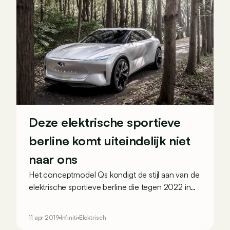
Deze elektrische sportieve
berline komt uiteindelijk niet
naar ons
Het conceptmodel Qs kondigt de stijl aan van de
elektrische sportieve berline die tegen 2022 in
de Infiniti-catalogus zal staan. Tenminste, op de
markten waar Infiniti dan nog actief is.
11 apr 2019
Infiniti
Elektrisch