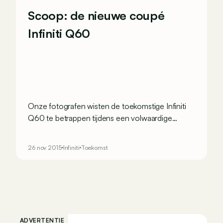
Scoop: de nieuwe coupé
Infiniti Q60
Onze fotografen wisten de toekomstige Infiniti
Q60 te betrappen tijdens een volwaardige
fotosessie in de buurt van Las Vegas! De Q60
coupé zal de vorige coupés G35 en G37
26 nov 2015
Infiniti
Toekomst
vervangen.
ADVERTENTIE