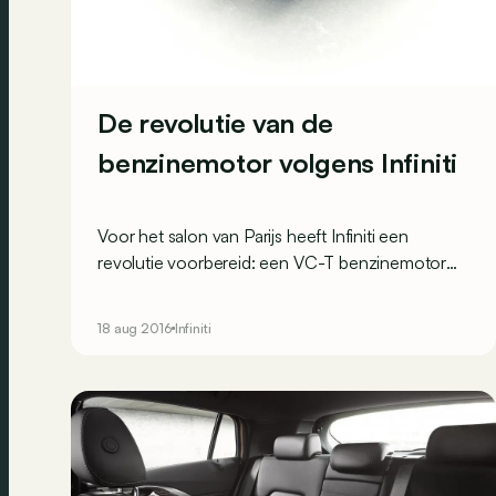
De revolutie van de
benzinemotor volgens Infiniti
Voor het salon van Parijs heeft Infiniti een
revolutie voorbereid: een VC-T benzinemotor
met variabele compressie. Daarvoor was maar
liefst 20 jaar ontwikkeling nodig!
18 aug 2016
Infiniti