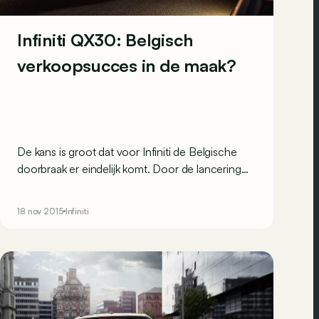
Infiniti QX30: Belgisch
verkoopsucces in de maak?
De kans is groot dat voor Infiniti de Belgische
doorbraak er eindelijk komt. Door de lancering
van een compacte cross-over gebaseerd op de
Q30, QX30 genaamd, kan de fabrikant stevige
18 nov 2015
Infiniti
voet aan de grond krijgen. Onder het geslaagde
koetswerk vinden we immers de structuur van de
Mercedes A-Klasse terug.