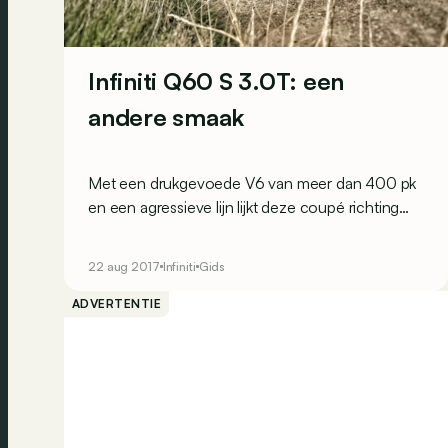
Infiniti Q60 S 3.0T: een
andere smaak
Met een drukgevoede V6 van meer dan 400 pk
en een agressieve lijn lijkt deze coupé richting
BMW M4 en Audi RS5 te lonken. Toch biedt dit
model heel wat anders…
22 aug 2017
Infiniti
Gids
ADVERTENTIE