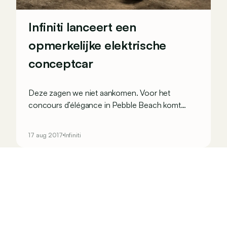
Infiniti lanceert een
opmerkelijke elektrische
conceptcar
Deze zagen we niet aankomen. Voor het
concours d’élégance in Pebble Beach komt
Infiniti met een elektrische eenzitter die het
“Prototype 9” heeft gedoopt. De inspiratie? De
17 aug 2017
Infiniti
eenzitters van na de oorlog.