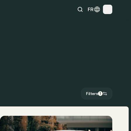
FR
Filters
1