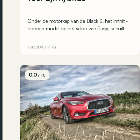
Onder de motorkap van de Black S, het Infiniti-
conceptmodel op het salon van Parijs, schuilt
een hybride aandrijflijn met KERS-technologie.
Dat komt natuurlijk uit de Formule 1.
1 okt 2018
Infiniti
0.0
/ 10