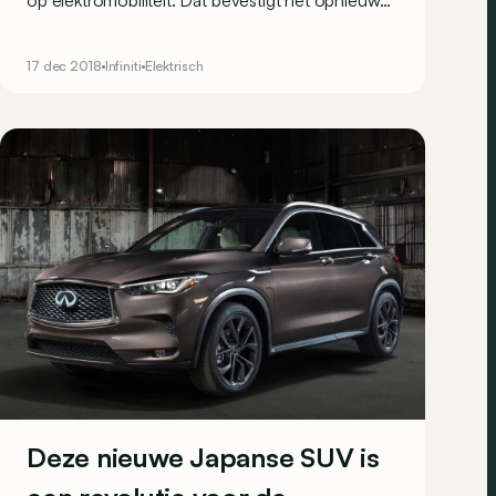
op elektromobiliteit. Dat bevestigt het opnieuw
met deze aantrekkelijke concept van een
elektrische SUV.</span>
17 dec 2018
Infiniti
Elektrisch
Deze nieuwe Japanse SUV is