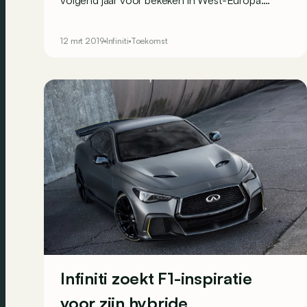
volgend jaar voor bekeken in West-Europa.
Infiniti wil zich concentreren op de markten waar
het wel goed scoort.
12 mrt 2019
Infiniti
Toekomst
Infiniti zoekt F1-inspiratie
voor zijn hybride