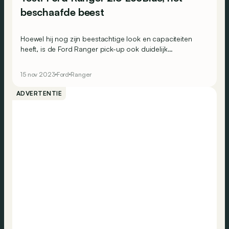
beschaafde beest
Hoewel hij nog zijn beestachtige look en capaciteiten
heeft, is de Ford Ranger pick-up ook duidelijk
hoogwaardiger geworden met zijn nieuwe generatie. We
zouden hem zelfs een verfijnd bedrijfsvoertuig durven
15 nov 2023
Ford
Ranger
noemen...
ADVERTENTIE