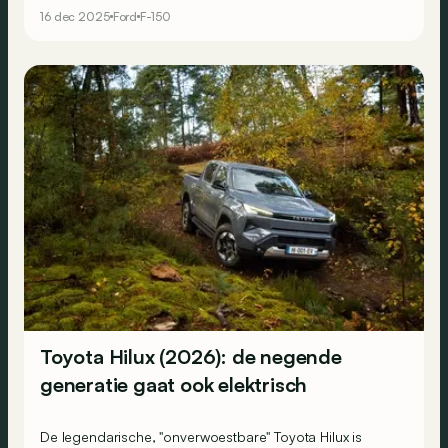
volledig elektrische bedrijfsvoertuigen om de
16 dec 2025
Ford
F-150
winstgevendheid te beschermen.
Toyota Hilux (2026): de negende
generatie gaat ook elektrisch
De legendarische, "onverwoestbare" Toyota Hilux is