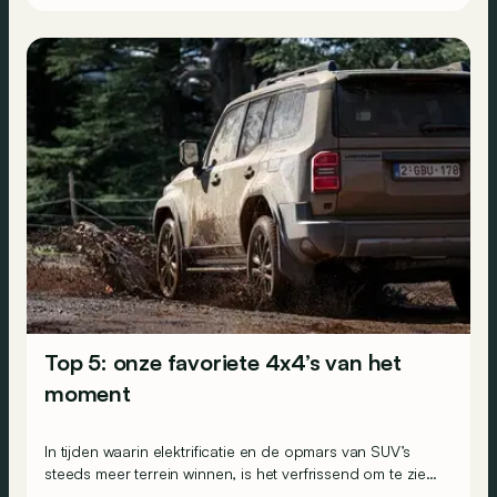
pk?
Top 5: onze favoriete 4x4’s van het
moment
In tijden waarin elektrificatie en de opmars van SUV’s
steeds meer terrein winnen, is het verfrissend om te zien
dat sommige autobouwers de échte, robuuste 4x4’s niet