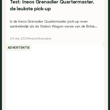
Test: Ineos Grenadier Quartermaster,
de leukste pick-up
Is de Ineos Grenadier Quartermaster pick-up even
aantrekkelijk als de Station Wagon-versie van de Britse
terreinwagen? Het antwoord van achter het stuur van de
dieselversie!
24 dec 2024
Ineos
Grenadier
ADVERTENTIE