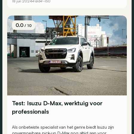
18 jun 2024
Ford
F-150
0.0
/ 10
Test: Isuzu D-Max, werktuig voor
professionals
Als onbetwiste specialist van het genre biedt Isuzu zijn
onvermoeibare pick-up D-Max nog altijd aan voor