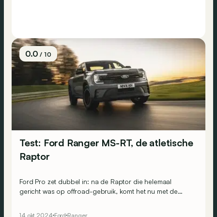
0.0
/ 10
Test: Ford Ranger MS-RT, de atletische
Raptor
Ford Pro zet dubbel in: na de Raptor die helemaal
gericht was op offroad-gebruik, komt het nu met de
Ranger MS-RT. Dat is een sportieve pick-up die zijn
zinnen op het asfalt heeft gezet.
14 okt 2024
Ford
Ranger