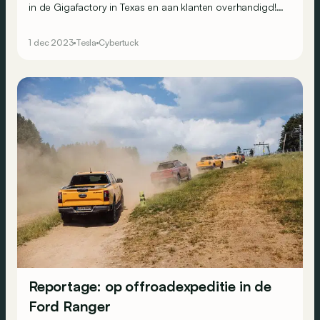
in de Gigafactory in Texas en aan klanten overhandigd!
Een elektrische pick-up die veel van de beloften van 4
jaar geleden nakomt, maar niet allemaal...
1 dec 2023
Tesla
Cybertuck
Reportage: op offroadexpeditie in de
Ford Ranger