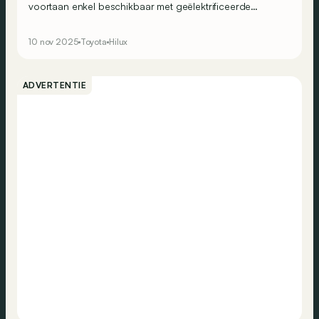
voortaan enkel beschikbaar met geëlektrificeerde
aandrijflijnen: mildhybride 48 volt diesel, volledig
elektrisch en er komt zelfs een variant op waterstof.
10 nov 2025
Toyota
Hilux
ADVERTENTIE