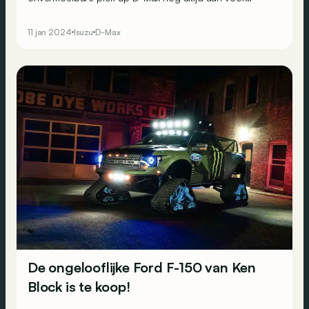
veeleisende klanten. Een pick-up voor en door
professionals. Met welke kwaliteiten?
11 jan 2024
Isuzu
D-Max
De ongelooflijke Ford F-150 van Ken
Block is te koop!