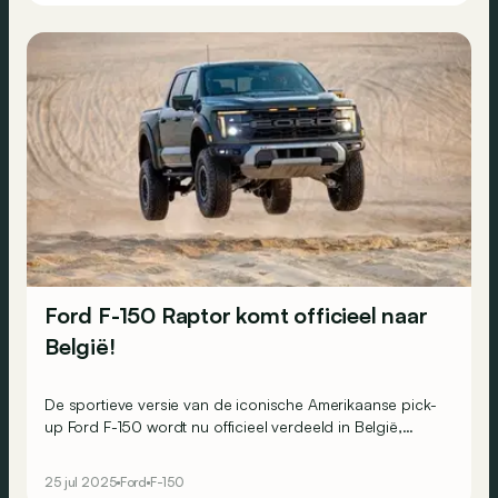
Ford F-150 Raptor komt officieel naar
België!
De sportieve versie van de iconische Amerikaanse pick-
up Ford F-150 wordt nu officieel verdeeld in België,
samen met de (nieuwe) F-150 Lariat. Welke prijzen moet
je neertellen om te genieten van respectievelijk hun 3.5
25 jul 2025
Ford
F-150
EcoBoost V6 met 456 pk en 5.0 Coyote V8 met 406