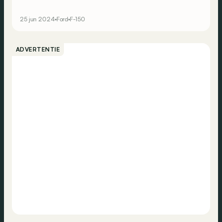
Peak Hillclimb te winnen, maar niet zonder problemen...
25 jun 2024
Ford
F-150
ADVERTENTIE