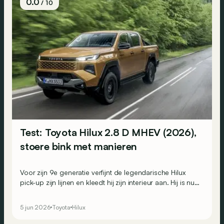
0.0
/ 10
Test: Toyota Hilux 2.8 D MHEV (2026),
stoere bink met manieren
Voor zijn 9e generatie verfijnt de legendarische Hilux
pick-up zijn lijnen en kleedt hij zijn interieur aan. Hij is nu
zelfs verkrijgbaar als elektrische versie! Maar blijft hij nog
altijd een echte taaie kerel? We testen hem hier in zijn
5 jun 2026
Toyota
Hilux
mildhybride dieselversie (MHEV) om dat te ontdekken.