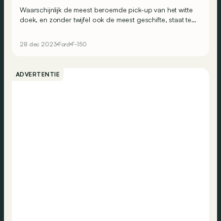
Waarschijnlijk de meest beroemde pick-up van het witte
doek, en zonder twijfel ook de meest geschifte, staat te
koop voor $ 195.000 of omgerekend zo’n € 176.000.
28 dec 2023
Ford
F-150
ADVERTENTIE