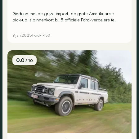
Gedaan met de grijze import, de grote Amerikaanse
pick-up is binnenkort bij 5 officiële Ford-verdelers te
krijgen in België. Om dat te vieren, zal de F-150 ook te
zien zijn op het Autosalon van Brussel.
9 jan 2025
Ford
F-150
0.0
/ 10