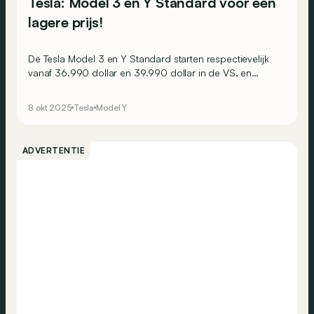
Tesla: Model 3 en Y Standard voor een
lagere prijs!
De Tesla Model 3 en Y Standard starten respectievelijk
vanaf 36.990 dollar en 39.990 dollar in de VS, en
behouden een maximale EPA-actieradius van 321 mijl,
oftewel 517 km.
8 okt 2025
Tesla
Model Y
ADVERTENTIE