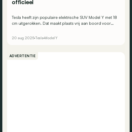
officieel
Tesla heeft zijn populaire elektrische SUV Model Y met 18
cm uitgerokken. Dat maakt plaats vrij aan boord voor
drie volwaardige zitrijen, waardoor de Model Y L een
zeszitter wordt. Waarom zou je dan nog voor een Model
20 aug 2025
Tesla
Model Y
X kiezen?
ADVERTENTIE