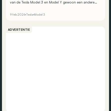
van de Tesla Model 3 en Model Y gewoon een andere
naam gekregen, al zouden er nog andere belangrijke
wijzigingen kunnen volgen…
9 feb 2026
Tesla
Model 3
ADVERTENTIE