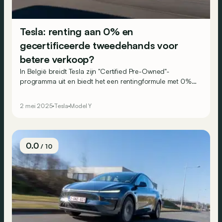
Tesla: renting aan 0% en
gecertificeerde tweedehands voor
betere verkoop?
In België breidt Tesla zijn "Certified Pre-Owned"-
programma uit en biedt het een rentingformule met 0%
aan op zijn Model Y, waardoor de elektrische SUV nu
beschikbaar is vanaf 399 euro/maand.
2 mei 2025
Tesla
Model Y
0.0
/ 10