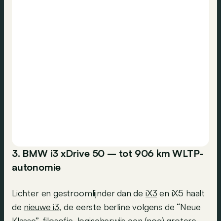
3. BMW i3 xDrive 50 – tot 906 km WLTP-
autonomie
Lichter en gestroomlijnder dan de
iX3
en iX5 haalt
de
nieuwe i3
, de eerste berline volgens de “Neue
Klasse”-filosofie, logischerwijs een (nog) grotere