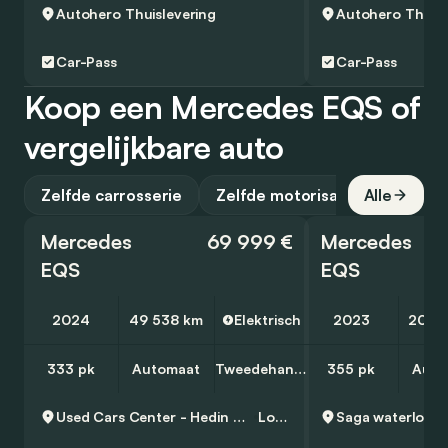
Autohero
Thuislevering
Autohero
Thuisl
Car-Pass
Car-Pass
Koop een Mercedes EQS of
vergelijkbare auto
Zelfde carrosserie
Zelfde motorisatie
Alle
Mercedes
69 999 €
Mercedes
EQS
EQS
2024
49 538 km
Elektrisch
2023
20 4
333 pk
Automaat
Tweedehands
355 pk
Auto
Used Cars Center - Hedin Automotive Lokeren
Lokeren
Saga waterloo
B