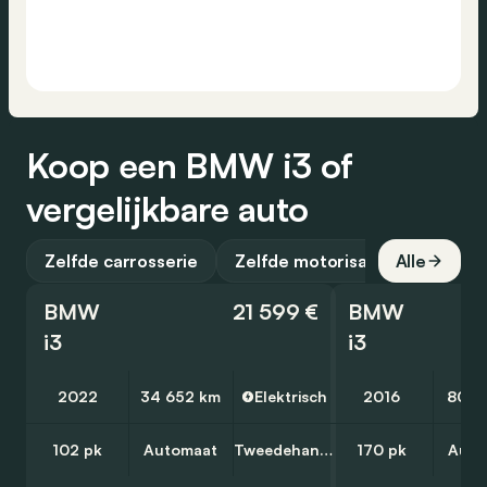
Koop een BMW i3 of
vergelijkbare auto
Zelfde carrosserie
Zelfde motorisatie
Alle
BMW
21 599 €
BMW
i3
i3
2022
34 652 km
Elektrisch
2016
80 5
102 pk
Automaat
Tweedehands
170 pk
Auto