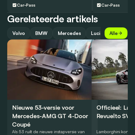
Car-Pass
Car-Pass
Gerelateerde artikels
Volvo
BMW
Mercedes
Lucid
Alle
Advies
Nieuwe 53-versie voor
Officieel: La
Mercedes-AMG GT 4-Door
Revuelto SV 
Coupé
Als 53 ruilt de nieuwe instapversie van
Lamborghini kondig