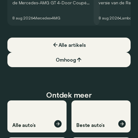
de Mercedes-AMG GT 4-Door Coupé
versie van de Revue
zijn V8 in voor een zes-in-lijn. In de
rondetijd van 1:41,6
virtuele wereld dan toch…
Hockenheimring. Het
8 aug 2026
Mercedes
AMG
8 aug 2026
Lamborghi
een record voor pr
Alle artikels
Omhoog
Ontdek meer
Alle auto’s
Beste auto’s