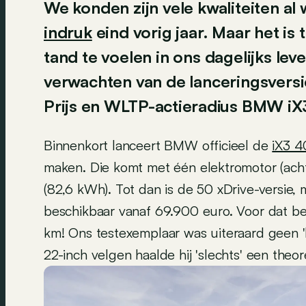
We konden zijn vele kwaliteiten al
indruk
eind vorig jaar. Maar het i
tand te voelen in ons dagelijks lev
verwachten van de lanceringsversi
Prijs en WLTP-actieradius BMW iX
Binnenkort lanceert BMW officieel de
iX3 4
maken. Die komt met één elektromotor (achter
(82,6 kWh). Tot dan is de 50 xDrive-versie,
beschikbaar vanaf 69.900 euro. Voor dat be
km! Ons testexemplaar was uiteraard geen 'ba
22-inch velgen haalde hij 'slechts' een the