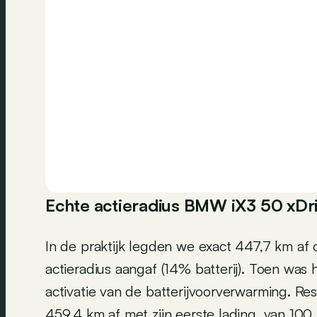
Echte actieradius BMW iX3 50 xDr
In de praktijk legden we exact 447,7 km a
actieradius aangaf (14% batterij). Toen was h
activatie van de batterijvoorverwarming. R
459,4 km af met zijn eerste lading, van 1