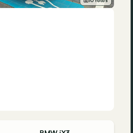
10 foto’s
BMW iX3