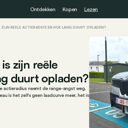
Ontdekken
Kopen
Lezen
IS ZIJN REËLE ACTIERADIUS EN HOE LANG DUURT OPLADEN?
s zijn reële
ng duurt opladen?
eële actieradius neemt de range-angst weg.
veau is het zelfs geen laadcurve meer, het is