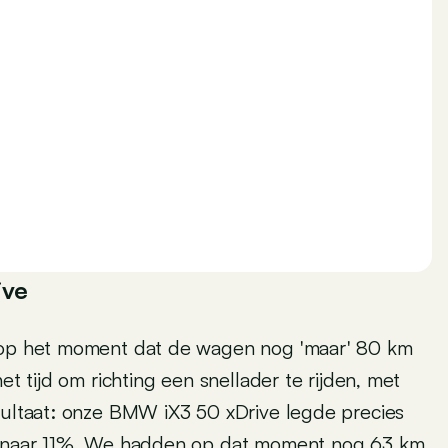
ive
f op het moment dat de wagen nog 'maar' 80 km
et tijd om richting een snellader te rijden, met
esultaat: onze BMW iX3 50 xDrive legde precies
00 naar 11%. We hadden op dat moment nog 63 km