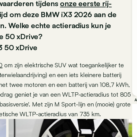
 waarderen tijdens
onze eerste rij-
s tijd om deze BMW iX3 2026 aan de
en. Welke echte actieradius kun je
e 50 xDrive?
3 50 xDrive
0
om zijn elektrische SUV wat toegankelijker te
wielaandrijving) en een iets kleinere batterij
 met twee motoren en een batterij van 108,7 kWh,
drag geniet je van een WLTP-actieradius tot 805
sisversie'. Met zijn M Sport-lijn en (mooie) grote
oretische WLTP-actieradius van 735 km.