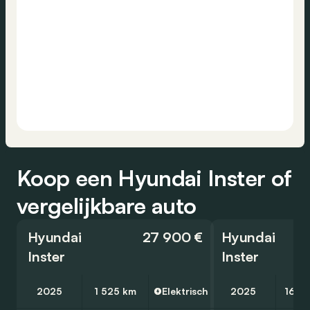
Koop een Hyundai Inster of
vergelijkbare auto
Hyundai
27 900 €
Hyundai
Inster
Inster
2025
1 525 km
Elektrisch
2025
16 4