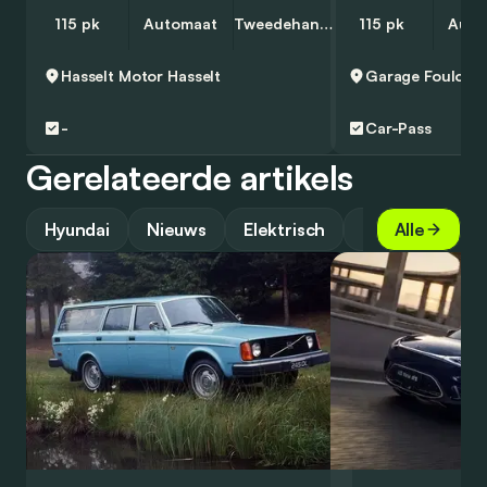
115 pk
Automaat
Tweedehands
115 pk
Auto
Hasselt Motor
Hasselt
Garage Foulon
R
-
Car-Pass
Gerelateerde artikels
Hyundai
Nieuws
Elektrisch
Gids
Alle