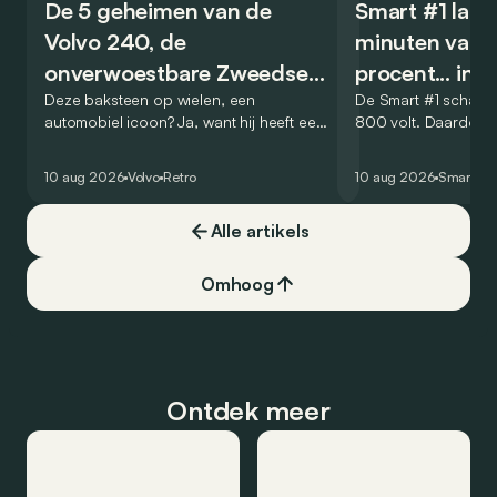
De 5 geheimen van de
Smart #1 laadt
Volvo 240, de
minuten van 
onverwoestbare Zweedse
procent... in 
kubus
Deze baksteen op wielen, een
De Smart #1 schakel
automobiel icoon? Ja, want hij heeft een
800 volt. Daardoor 
nieuw genre in het leven geroepen: dat
amper 12 minuten om
van de veilige, praktische en
elektrische SUV van
10 aug 2026
Volvo
Retro
10 aug 2026
Smart
#1
onverwoestbare breaks met toch een
te laden.
zeker snuifje ‘chique’. In de VS werd het
Alle artikels
een ongelooflijk succes. Zijn carrière
zegt alles: hij was bijna 20 jaar op de
markt in 4 reeksen.
Omhoog
Ontdek meer