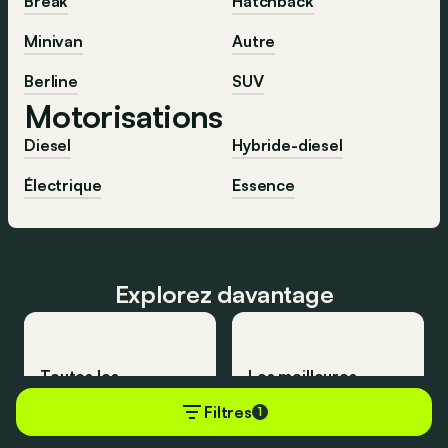
Break
Hatchback
Minivan
Autre
Berline
SUV
Motorisations
Diesel
Hybride-diesel
Électrique
Essence
Explorez davantage
Toutes les
Les meilleures
voitures
voitures
Filtres
1