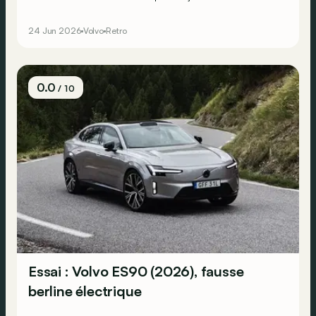
preuve avec ce concept VCC de 2003 animé par un 6
cylindres en ligne… Mais, il est vrai, disposant aussi déjà
24 Jun 2026
Volvo
Retro
d’une batterie 42 volts !
0.0
/ 10
Essai : Volvo ES90 (2026), fausse
berline électrique