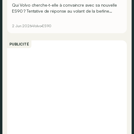
Qui Volvo cherche-t-elle à convaincre avec sa nouvelle
ES90 ? Tentative de réponse au volant de la berline
électrique, qui n’en est en réalité pas vraiment une…
2 Jun 2026
Volvo
ES90
PUBLICITÉ