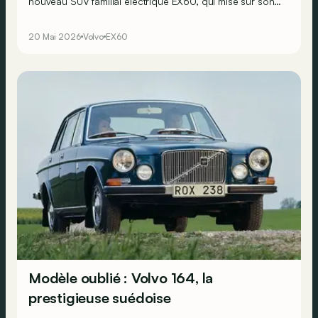
nouveau SUV familial électrique EX60, qui mise sur son
ambiance zen et originale typiquement scandinave.
Voyons si l’on vit si bien que ça à bord...
20 Mai 2026
Volvo
EX60
Modèle oublié : Volvo 164, la
prestigieuse suédoise