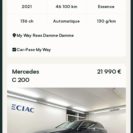
2021
46 100 km
Essence
136 ch
Automatique
130 g/km
My Way Raes Damme
Damme
Car-Pass
My Way
Mercedes
21 990 €
C 200