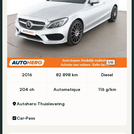
1/6
2016
82 898 km
Diesel
204 ch
Automatique
116 g/km
Autohero
Thuislevering
Car-Pass