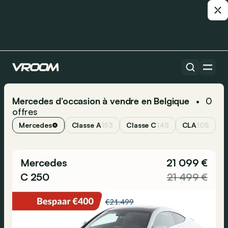
Mercedes d’occasion à vendre en Belgique
0
•
offres
Mercedes
Classe A
153
Classe C
145
CLA
105
G
Mercedes
21 099 €
C 250
21 499 €