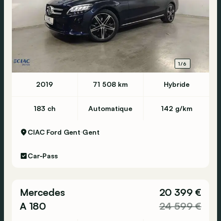
1/6
2019
71 508 km
Hybride
183 ch
Automatique
142 g/km
CIAC Ford Gent
Gent
Car-Pass
Mercedes
20 399 €
A 180
24 599 €