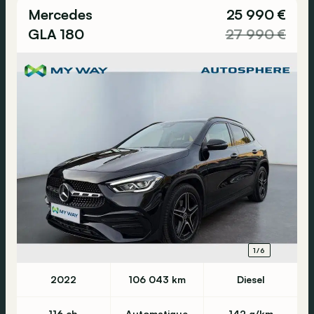
Mercedes
25 990 €
GLA 180
27 990 €
1/6
2022
106 043 km
Diesel
116 ch
Automatique
142 g/km