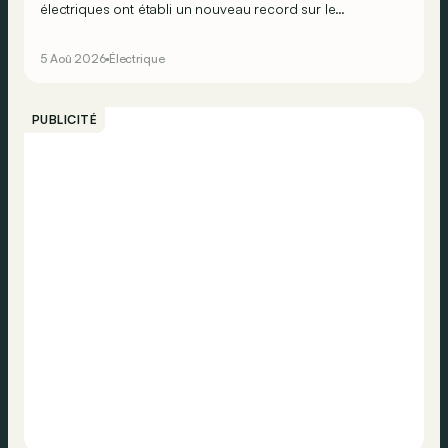
électriques ont établi un nouveau record sur le
légendaire circuit du Nürburgring… mais lequel ?
5 Aoû 2026
Électrique
PUBLICITÉ