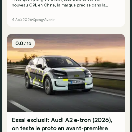
nouveau G9L en Chine, la marque précise dans la
foulée que son grand SUV fera le voyage jusqu’au Vieux
Continent.
4 Aoû 2026
Xpeng
Avenir
0.0
/ 10
Essai exclusif: Audi A2 e-tron (2026),
on teste le proto en avant-première