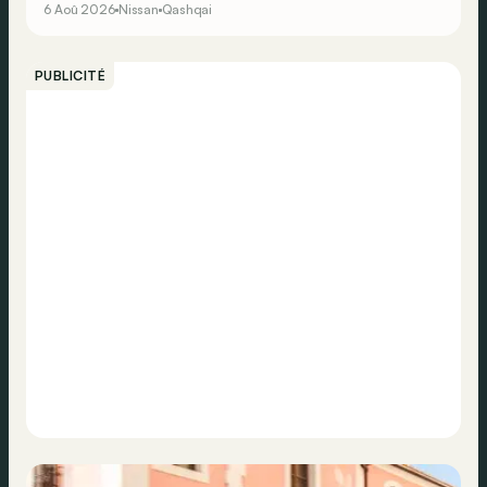
6 Aoû 2026
Nissan
Qashqai
chercher la moindre pompe à carburant, ni borne de
recharge. Est-ce vrai ?
PUBLICITÉ