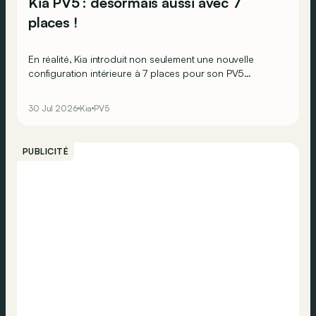
Kia PV5 : désormais aussi avec 7
places !
En réalité, Kia introduit non seulement une nouvelle
configuration intérieure à 7 places pour son PV5
Passenger, mais également une version L1H1 pour le PV5
Cargo.
30 Jul 2026
Kia
PV5
PUBLICITÉ