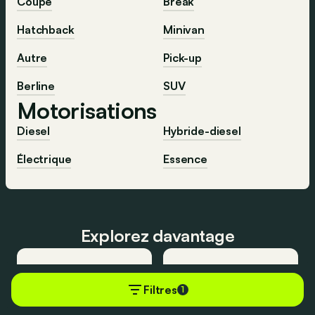
Coupé
Break
Hatchback
Minivan
Autre
Pick-up
Berline
SUV
Motorisations
Diesel
Hybride-diesel
Électrique
Essence
Explorez davantage
Filtres
1
Toutes les
Les meilleures
voitures
voitures