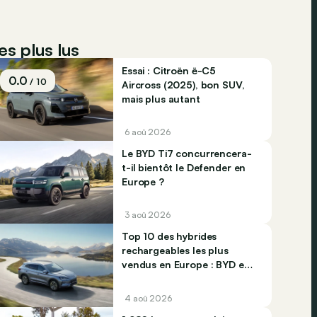
es plus lus
Essai : Citroën ë-C5
0.0
/ 10
Aircross (2025), bon SUV,
mais plus autant
6 aoû 2026
Le BYD Ti7 concurrencera-
t-il bientôt le Defender en
Europe ?
3 aoû 2026
Top 10 des hybrides
rechargeables les plus
vendus en Europe : BYD et
Jaecco dominent
4 aoû 2026