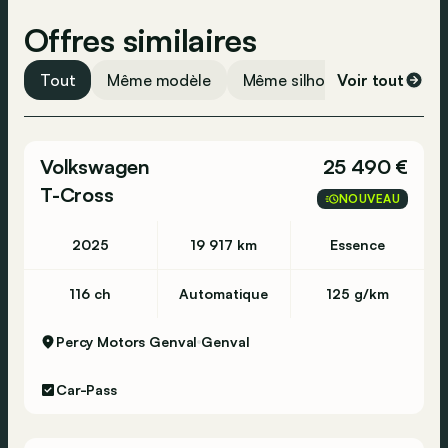
Offres similaires
Tout
Même modèle
Même silhouette
Voir tout
Même 
Volkswagen
25 490 €
T-Cross
NOUVEAU
2025
19 917 km
Essence
116 ch
Automatique
125 g/km
Percy Motors Genval
Genval
Car-Pass