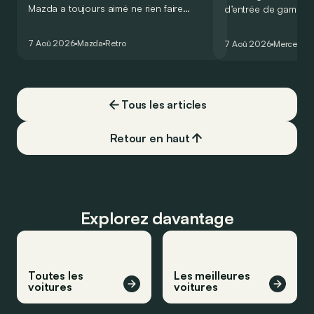
Mazda a toujours aimé ne rien faire
d’entrée de gamme
comme les autres. Ce concept présenté
GT Coupé 4 Portes 
au salon de Détroit en 2006 le prouve
un six-cylindre en li
7 Aoû 2026
Mazda
Retro
7 Aoû 2026
Mercedes
de la plus belle des manières…
moins…
Tous les articles
Retour en haut
Explorez davantage
Toutes les
Les meilleures
voitures
voitures