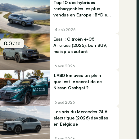
Top 10 des hybrides
rechargeables les plus
vendus en Europe : BYD et
Jaecco dominent
4 aoû 2026
Essai : Citroën ë-C5
0.0
/ 10
Aircross (2025), bon SUV,
mais plus autant
6 aoû 2026
1.980 km avec un plein :
quel est le secret de ce
Nissan Qashqai ?
6 aoû 2026
Les prix du Mercedes GLA
électrique (2026) dévoilés
en Belgique
3 aoû 2026