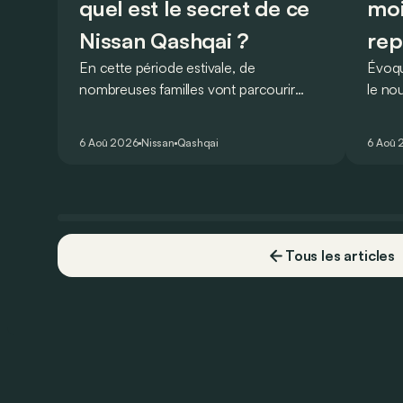
quel est le secret de ce
moi
Nissan Qashqai ?
rep
En cette période estivale, de
Évoqu
nombreuses familles vont parcourir
le no
2.000 km durant leurs vacances.
Lucid 
Visiblement, en optant pour le Nissan
gamme
6 Aoû 2026
Nissan
Qashqai
6 Aoû 
Qashqai e-Power, il serait possible de
l’ann
couvrir toute cette distance… sans
devoir chercher la moindre pompe à
carburant, ni borne de recharge. Est-ce
vrai ?
Tous les articles