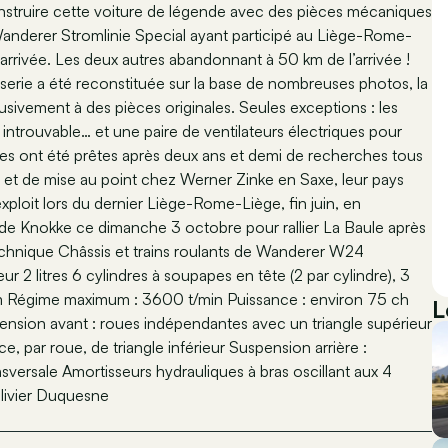
onstruire cette voiture de légende avec des pièces mécaniques
 Wanderer Stromlinie Special ayant participé au Liège-Rome-
l’arrivée. Les deux autres abandonnant à 50 km de l’arrivée !
rosserie a été reconstituée sur la base de nombreuses photos, la
lusivement à des pièces originales. Seules exceptions : les
 introuvable… et une paire de ventilateurs électriques pour
ures ont été prêtes après deux ans et demi de recherches tous
ts et de mise au point chez Werner Zinke en Saxe, leur pays
xploit lors du dernier Liège-Rome-Liège, fin juin, en
a de Knokke ce dimanche 3 octobre pour rallier La Baule après
technique Châssis et trains roulants de Wanderer W24
 2 litres 6 cylindres à soupapes en tête (2 par cylindre), 3
m Régime maximum : 3600 t/min Puissance : environ 75 ch
L
pension avant : roues indépendantes avec un triangle supérieur
ce, par roue, de triangle inférieur Suspension arrière :
versale Amortisseurs hydrauliques à bras oscillant aux 4
Olivier Duquesne