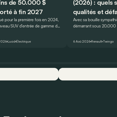
ns de 50.000 $
(2026) : quels 
orté à fin 2027
qualités et déf
é pour la première fois en 2024,
Avec sa bouille sympathi
uveau SUV d’entrée de gamme de
démarrant sous 20.000 €
devait initialement enrichir la
Twingo E-Tech figure pa
 du constructeur d’ici la fin de
citadines électriques les 
2026
Lucid
Électrique
6 Aoû 2026
Renault
Twingo
ée 2026.
séduisantes du moment.
que l’idylle se confirme à
ses principaux points for
quelques faiblesses.