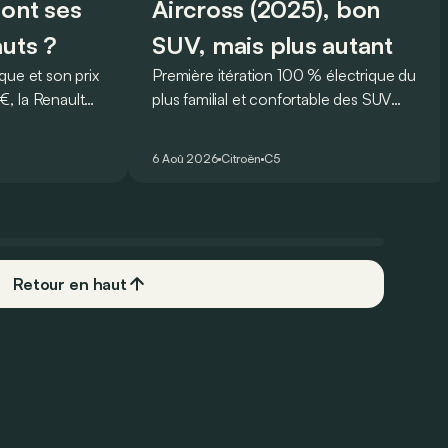
sont ses
Aircross (2025), bon
auts ?
SUV, mais plus autant
que et son prix
Première itération 100 % électrique du
, la Renault
plus familial et confortable des SUV
rmi les
français, le Citroën ë-C5 Aircross est-il
plus
à la hauteur de son prédécesseur ?
6 Aoû 2026
Citroën
C5
 Mais est-ce
 l’usage ? Voici
ts… et ses
Retour en haut