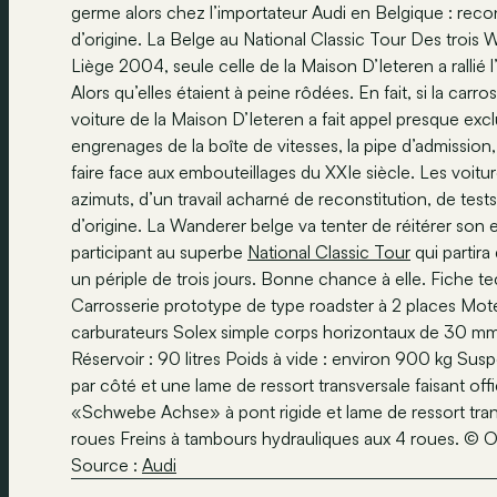
germe alors chez l’importateur Audi en Belgique : rec
d’origine. La Belge au National Classic Tour Des trois
Liège 2004, seule celle de la Maison D’Ieteren a rallié 
Alors qu’elles étaient à peine rôdées. En fait, si la car
voiture de la Maison D’Ieteren a fait appel presque exc
engrenages de la boîte de vitesses, la pipe d’admission,
faire face aux embouteillages du XXIe siècle. Les voit
azimuts, d’un travail acharné de reconstitution, de tes
d’origine. La Wanderer belge va tenter de réitérer son e
participant au superbe
National Classic Tour
qui partir
un périple de trois jours. Bonne chance à elle. Fiche 
Carrosserie prototype de type roadster à 2 places Moteur
carburateurs Solex simple corps horizontaux de 30 m
Réservoir : 90 litres Poids à vide : environ 900 kg Sus
par côté et une lame de ressort transversale faisant offi
«Schwebe Achse» à pont rigide et lame de ressort trans
roues Freins à tambours hydrauliques aux 4 roues. © 
Source :
Audi