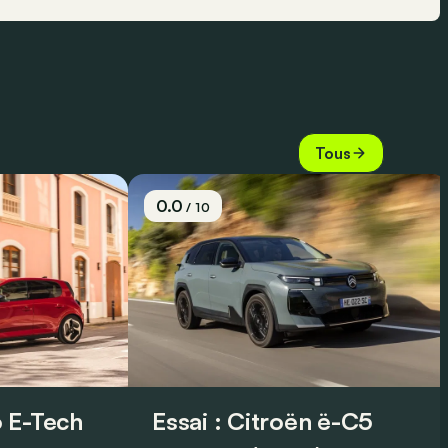
Tous
0.0
/ 10
 E-Tech
Essai : Citroën ë-C5