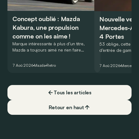
Concept oublié : Mazda
Nouvelle vers
Kabura, une propulsion
Mercedes-A
comme on les aime !
4 Portes
Marque intéressante à plus d’un titre,
53 oblige, cette nou
Mazda a toujours aimé ne rien faire
d’entrée de gamme
comme les autres. Ce concept présenté
GT Coupé 4 Portes 
au salon de Détroit en 2006 le prouve
un six-cylindre en li
7 Aoû 2026
Mazda
Retro
7 Aoû 2026
Mercedes
de la plus belle des manières…
moins…
Tous les articles
Retour en haut