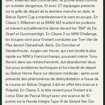
avec Willemen aux commandes, se profile aussi comme
un outsider dangereux. Et avec 27 équipages présents
sur la grille de départ de la dernière manche en date, le
Belcar Sprint Cup a manifestement le vent en poupe. En
Classe 1, Willemen et sa BMW M3 trustent les podiums
et mènent actuellement la danse devant les "BM" de De
Graef et Goormachtigh. En Classe 2 ou MINI Challenge,
les troupes sont pour l'instant conduites par Tom Van de
Plas devant Djanashwili, Aerts, De Doncker et
Vandenhoute. Jurgen van Hover, qui s'est révélé le plus
rapide sur MINI à Francorchamps, poussant même Tony
Kevers dans ses retranchements, dut abandonner deux
fois pour problèmes techniques et fut interdit de départ
au Belcar Home Race sur décision médicale : après avoir
présenté des phénomènes de déshydratation à l'issue de
la course en Belcar Original, il dût en effet être évacué à
l'hôpital. En Classe 3, la tête revient pour l'instant à la
Lotus Élise de Pascal Struyf avec une avance de 10
points sur la Honda Integra Type-R de Gerard Van Der