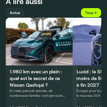
À lire aussi
Actus
Tous
1.980 km avec un plein :
Lucid : le SU
quel est le secret de ce
moins de 50.
Nissan Qashqai ?
à fin 2027
En cette période estivale, de
Évoqué pour la prem
nombreuses familles vont parcourir
le nouveau SUV d’e
2.000 km durant leurs vacances.
Lucid devait initialem
Visiblement, en optant pour le Nissan
gamme du constructeu