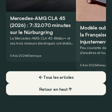
Mercedes-AMG CLA 45
(2026) : 7:32.070 minutes
Modèle oublié 
sur le Nürburgring
la Française r
La Mercedes-AMG CLA 45 4Matic+ et
injustement 
ses trois moteurs électriques ont établi
Peu courante dans l
un nouveau record sur le légendaire
d’ancêtres et toujou
circuit du Nürburgring… mais lequel ?
5 Aoû 2026
Électrique
France profonde, la 
souvent oubliée… Po
5 Aoû 2026
Renault
Re
proposait en 1965 ét
!
Tous les articles
Retour en haut