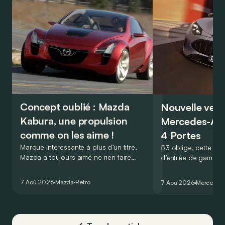
Concept oublié : Mazda
Nouvelle vers
Kabura, une propulsion
Mercedes-A
comme on les aime !
4 Portes
Marque intéressante à plus d’un titre,
53 oblige, cette nou
Mazda a toujours aimé ne rien faire
d’entrée de gamme
comme les autres. Ce concept présenté
GT Coupé 4 Portes 
au salon de Détroit en 2006 le prouve
un six-cylindre en li
7 Aoû 2026
Mazda
Retro
7 Aoû 2026
Mercedes
de la plus belle des manières…
moins…