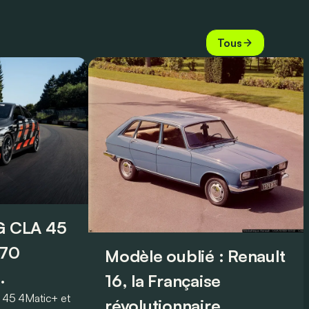
Tous
 CLA 45
070
Modèle oublié : Renault
16, la Française
45 4Matic+ et
révolutionnaire