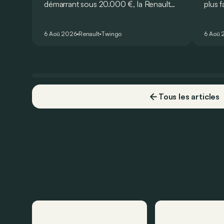
démarrant sous 20.000 €, la Renault
plus f
Twingo E-Tech figure parmi les
frança
citadines électriques les plus
à la 
6 Aoû 2026
Renault
Twingo
6 Aoû 
séduisantes du moment. Mais est-ce
que l’idylle se confirme à l’usage ? Voici
ses principaux points forts… et ses
quelques faiblesses.
Tous les articles