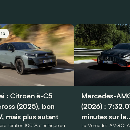
/ 10
ai : Citroën ë-C5
Mercedes-AMG
cross (2025), bon
(2026) : 7:32.
, mais plus autant
minutes sur le
ère itération 100 % électrique du
La Mercedes-AMG CLA 
Nürburgring