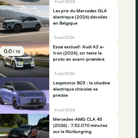
4 aoû 2026
Les prix du Mercedes GLA
électrique (2026) dévoilés
en Belgique
3 aoû 2026
Essai exclusif: Audi A2 e-
0.0
/ 10
tron (2026), on teste le
proto en avant-première
3 aoû 2026
Leapmotor B03 : la citadine
électrique chinoise se
précise
4 aoû 2026
Mercedes-AMG CLA 45
(2026) : 7:32.070 minutes
sur le Nürburgring