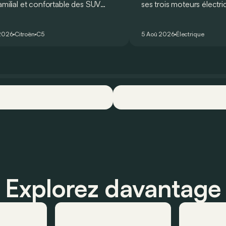
amilial et confortable des SUV
ses trois moteurs électri
is, le Citroën ë-C5 Aircross est-il
un nouveau record sur l
hauteur de son prédécesseur ?
circuit du Nürburgring… 
2026
Citroën
C5
5 Aoû 2026
Électrique
Explorez davantage