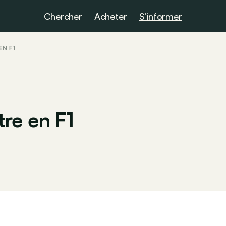
Chercher
Acheter
S’informer
EN F1
re en F1