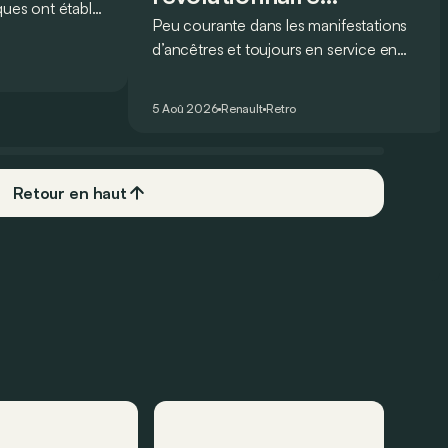
ques ont établi
Peu courante dans les manifestations
injustement méconnue !
e légendaire
d’ancêtres et toujours en service en
mais lequel ?
France profonde, la Renault 16 est
souvent oubliée… Pourtant, ce que la
5 Aoû 2026
Renault
Retro
16 proposait en 1965 était tout à fait
unique !
Retour en haut