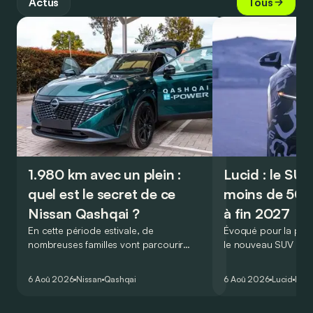
Actus
Tous
1.980 km avec un plein :
Lucid : le SU
quel est le secret de ce
moins de 50.
Nissan Qashqai ?
à fin 2027
En cette période estivale, de
Évoqué pour la prem
nombreuses familles vont parcourir
le nouveau SUV d’e
2.000 km durant leurs vacances.
Lucid devait initialem
Visiblement, en optant pour le Nissan
gamme du constructeu
6 Aoû 2026
Nissan
Qashqai
6 Aoû 2026
Lucid
Élec
Qashqai e-Power, il serait possible de
l’année 2026.
couvrir toute cette distance… sans