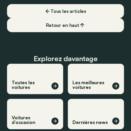
devoir chercher la moindre pompe à
carburant, ni borne de recharge. Est-ce
Tous les articles
vrai ?
Retour en haut
Explorez davantage
Toutes les
Les meilleures
voitures
voitures
Voitures
d’occasion
Dernières news