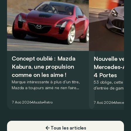
Concept oublié : Mazda
Nouvelle vers
Kabura, une propulsion
Mercedes-A
comme on les aime !
4 Portes
Marque intéressante à plus d’un titre,
53 oblige, cette nou
Mazda a toujours aimé ne rien faire
d’entrée de gamme
comme les autres. Ce concept présenté
GT Coupé 4 Portes 
au salon de Détroit en 2006 le prouve
un six-cylindre en li
7 Aoû 2026
Mazda
Retro
7 Aoû 2026
Mercedes
de la plus belle des manières…
moins…
Tous les articles