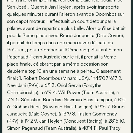
San José… Quant à Jan Heylen, après avoir transporté
quelques minutes durant l'aileron avant de Doornbos sur
son capot moteur, il effectuait un court détour par la
pitlane, avant de repartir de plus belle. Alors qu'il se battait
pour la 7ème place avec Bruno Junqueira (Dale Coyne),
il perdait du temps dans une manœuvre délicate du
Brésilien, pour retomber au 10ème rang. Sautant Simon
Pagenaud (Team Australia) sur le fil, il prenait la 9ème
place finale, célébrant par la même occasion son
deuxième top 10 en une semaine à peine… Classement
final : 1. Robert Doornbos (Minardi USA), 1h45'07"617 2.
Neel Jani (PKV), à 6"1 3. Oriol Servia (Forsythe
Championship), à 6"9 4. Will Power (Team Australia), à
7"4 5. Sébastien Bourdais (Newman Haas Lanigan), à 8"0
6. Graham Rahal (Newman Haas Lanigan), à 9"6 7. Bruno
Junqueira (Dale Coyne), à 13"9 8. Tristan Gommendy
(PKV), à 19"2 9. Jan Heylen (Conquest Racing), à 28"5 10.
Simon Pagenaud (Team Australia), à 48"4 11. Paul Tracy