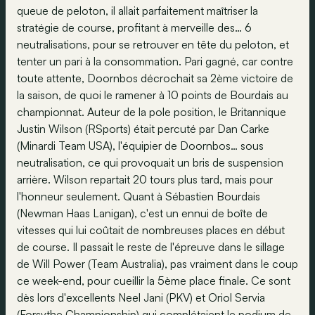
queue de peloton, il allait parfaitement maîtriser la
stratégie de course, profitant à merveille des… 6
neutralisations, pour se retrouver en tête du peloton, et
tenter un pari à la consommation. Pari gagné, car contre
toute attente, Doornbos décrochait sa 2ème victoire de
la saison, de quoi le ramener à 10 points de Bourdais au
championnat. Auteur de la pole position, le Britannique
Justin Wilson (RSports) était percuté par Dan Carke
(Minardi Team USA), l'équipier de Doornbos… sous
neutralisation, ce qui provoquait un bris de suspension
arrière. Wilson repartait 20 tours plus tard, mais pour
l'honneur seulement. Quant à Sébastien Bourdais
(Newman Haas Lanigan), c'est un ennui de boîte de
vitesses qui lui coûtait de nombreuses places en début
de course. Il passait le reste de l'épreuve dans le sillage
de Will Power (Team Australia), pas vraiment dans le coup
ce week-end, pour cueillir la 5ème place finale. Ce sont
dès lors d'excellents Neel Jani (PKV) et Oriol Servia
(Forsythe Championship) qui complétaient le podium de