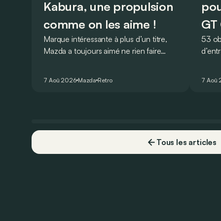
Kabura, une propulsion
pou
comme on les aime !
GT 
Marque intéressante à plus d’un titre,
53 ob
Mazda a toujours aimé ne rien faire
d’ent
comme les autres. Ce concept
AMG G
présenté au salon de Détroit en 2006
V8 pou
7 Aoû 2026
Mazda
Retro
7 Aoû
le prouve de la plus belle des manières…
Virtu
Tous les articles