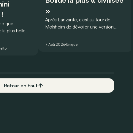
Bolide la plus « civilisée
ini
»
 !
Après Lanzante, c’est au tour de
oce que
Molsheim de dévoiler une version
la plus belle
unique et homologuée pour un usage
 nouveau record
routier de l’ultime Bugatti Bolide !
ing pour une
7 Aoû 2026
Unique
elto
Retour en haut