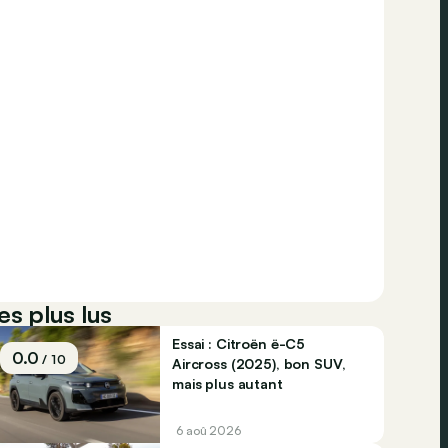
es plus lus
Essai : Citroën ë-C5
0.0
/ 10
Aircross (2025), bon SUV,
mais plus autant
6 aoû 2026