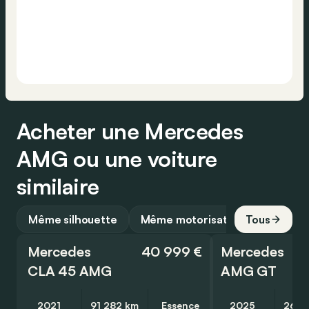
Acheter une Mercedes
AMG ou une voiture
similaire
Même silhouette
Même motorisation
Tous
Mercedes
40 999 €
Mercedes
CLA 45 AMG
AMG GT
2021
91 282 km
Essence
2025
26 5