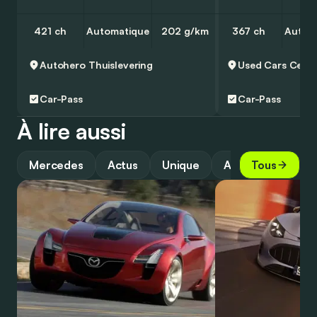
421 ch
Automatique
202 g/km
367 ch
Autom
Autohero
Thuislevering
Car-Pass
Car-Pass
À lire aussi
Mercedes
Actus
Unique
Avenir
Tous
Motor