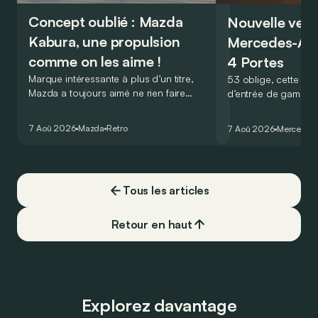
Concept oublié : Mazda
Nouvelle vers
Kabura, une propulsion
Mercedes-A
comme on les aime !
4 Portes
Marque intéressante à plus d’un titre,
53 oblige, cette nou
Mazda a toujours aimé ne rien faire
d’entrée de gamme
comme les autres. Ce concept présenté
GT Coupé 4 Portes 
au salon de Détroit en 2006 le prouve
un six-cylindre en li
7 Aoû 2026
Mazda
Retro
7 Aoû 2026
Mercedes
de la plus belle des manières…
moins…
Tous les articles
Retour en haut
Explorez davantage