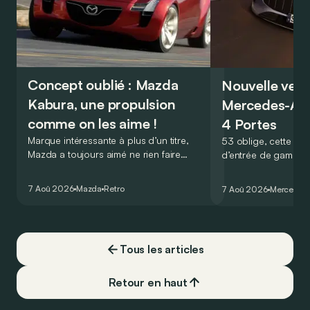
Concept oublié : Mazda
Nouvelle vers
Kabura, une propulsion
Mercedes-A
comme on les aime !
4 Portes
Marque intéressante à plus d’un titre,
53 oblige, cette nou
Mazda a toujours aimé ne rien faire
d’entrée de gamme
comme les autres. Ce concept présenté
GT Coupé 4 Portes 
au salon de Détroit en 2006 le prouve
un six-cylindre en li
7 Aoû 2026
Mazda
Retro
7 Aoû 2026
Mercedes
de la plus belle des manières…
moins…
Tous les articles
Retour en haut