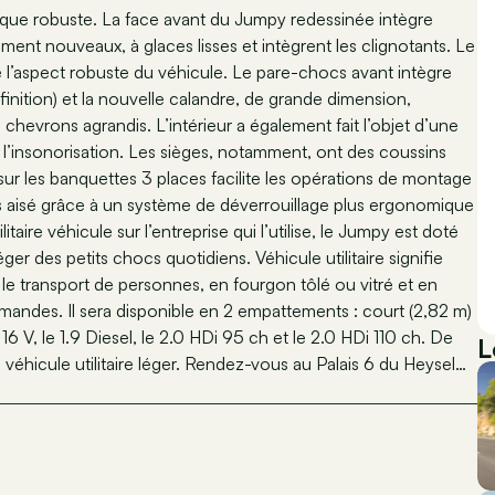
étique robuste. La face avant du Jumpy redessinée intègre
ment nouveaux, à glaces lisses et intègrent les clignotants. Le
l’aspect robuste du véhicule. Le pare-chocs avant intègre
 finition) et la nouvelle calandre, de grande dimension,
chevrons agrandis. L’intérieur a également fait l’objet d’une
t l’insonorisation. Les sièges, notamment, ont des coussins
 sur les banquettes 3 places facilite les opérations de montage
us aisé grâce à un système de déverrouillage plus ergonomique
taire véhicule sur l’entreprise qui l’utilise, le Jumpy est doté
er des petits chocs quotidiens. Véhicule utilitaire signifie
 le transport de personnes, en fourgon tôlé ou vitré et en
mandes. Il sera disponible en 2 empattements : court (2,82 m)
6 V, le 1.9 Diesel, le 2.0 HDi 95 ch et le 2.0 HDi 110 ch. De
L
: véhicule utilitaire léger. Rendez-vous au Palais 6 du Heysel…