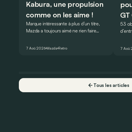
Kabura, une propulsion
pou
comme on les aime !
GT 
Marque intéressante à plus d’un titre,
53 ob
Mazda a toujours aimé ne rien faire
d’ent
comme les autres. Ce concept
AMG G
présenté au salon de Détroit en 2006
V8 pou
7 Aoû 2026
Mazda
Retro
7 Aoû
le prouve de la plus belle des manières…
Virtu
Tous les articles