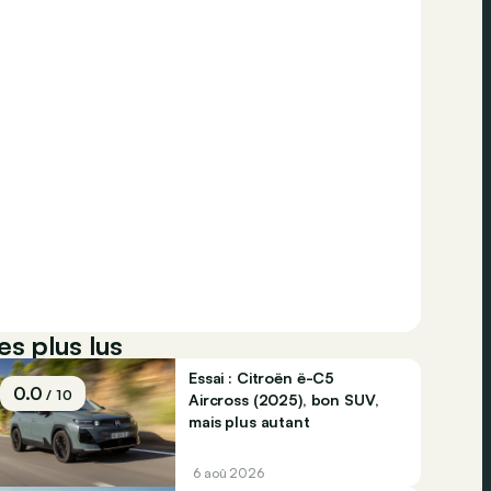
es plus lus
Essai : Citroën ë-C5
0.0
/ 10
Aircross (2025), bon SUV,
mais plus autant
6 aoû 2026