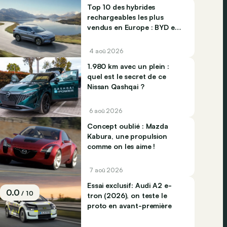
Top 10 des hybrides
rechargeables les plus
vendus en Europe : BYD et
Jaecco dominent
4 aoû 2026
1.980 km avec un plein :
quel est le secret de ce
Nissan Qashqai ?
6 aoû 2026
Concept oublié : Mazda
Kabura, une propulsion
comme on les aime !
7 aoû 2026
Essai exclusif: Audi A2 e-
0.0
/ 10
tron (2026), on teste le
proto en avant-première