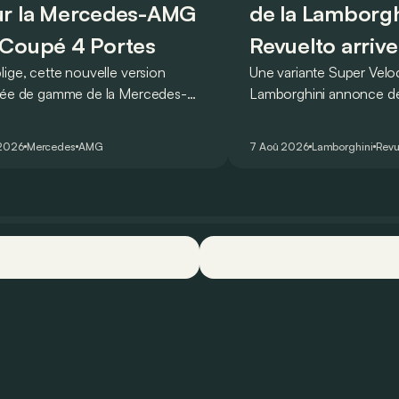
r la Mercedes-AMG
de la Lamborgh
Coupé 4 Portes
Revuelto arrive
lige, cette nouvelle version
Une variante Super Vel
rée de gamme de la Mercedes-
Lamborghini annonce de 
T Coupé 4 Portes troque son
des manières : avec un
r un six-cylindre en ligne.
du tour au Hockenheimr
 2026
Mercedes
AMG
7 Aoû 2026
Lamborghini
Revu
ellement du moins…
voiture de série !