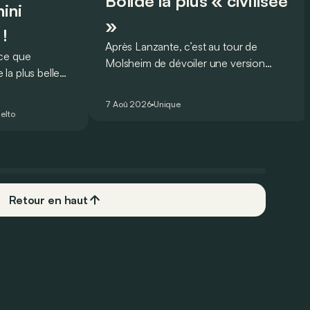
Bolide la plus « civilisée
ini
»
 !
Après Lanzante, c’est au tour de
oce que
Molsheim de dévoiler une version
la plus belle
unique et homologuée pour un usage
 nouveau record
routier de l’ultime Bugatti Bolide !
ing pour une
7 Aoû 2026
Unique
elto
Retour en haut