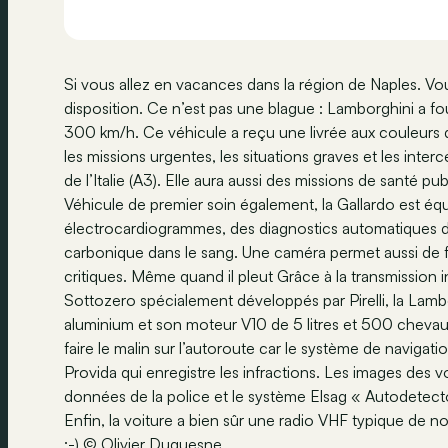
Si vous allez en vacances dans la région de Naples. Vous
disposition. Ce n’est pas une blague : Lamborghini a fou
300 km/h. Ce véhicule a reçu une livrée aux couleurs de
les missions urgentes, les situations graves et les inter
de l’Italie (A3). Elle aura aussi des missions de santé 
Véhicule de premier soin également, la Gallardo est équi
électrocardiogrammes, des diagnostics automatiques de 
carbonique dans le sang. Une caméra permet aussi de fi
critiques. Même quand il pleut Grâce à la transmission i
Sottozero spécialement développés par Pirelli, la Lamb
aluminium et son moteur V10 de 5 litres et 500 chevaux 
faire le malin sur l’autoroute car le système de navigat
Provida qui enregistre les infractions. Les images des 
données de la police et le système Elsag « Autodetect
Enfin, la voiture a bien sûr une radio VHF typique de n
;-) © Olivier Duquesne