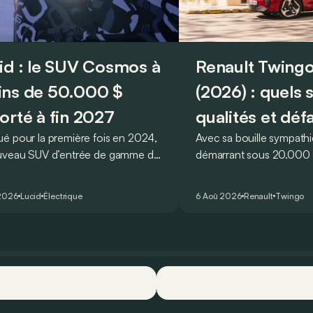
id : le SUV Cosmos à
Renault Twingo
ns de 50.000 $
(2026) : quels 
orté à fin 2027
qualités et déf
é pour la première fois en 2024,
Avec sa bouille sympathi
uveau SUV d’entrée de gamme de
démarrant sous 20.000 €
devait initialement enrichir la
Twingo E-Tech figure pa
 du constructeur d’ici la fin de
citadines électriques les 
2026
Lucid
Électrique
6 Aoû 2026
Renault
Twingo
ée 2026.
séduisantes du moment.
que l’idylle se confirme à
ses principaux points for
quelques faiblesses.