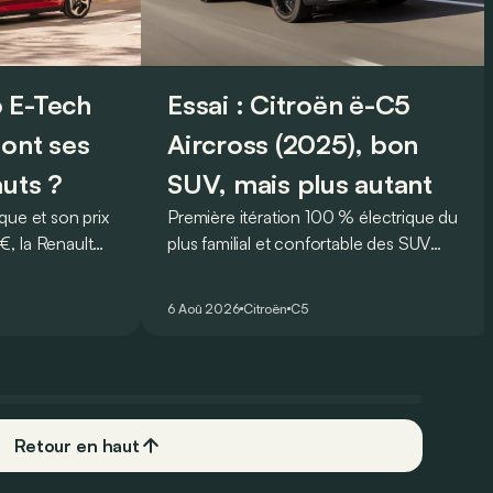
 E-Tech
Essai : Citroën ë-C5
sont ses
Aircross (2025), bon
auts ?
SUV, mais plus autant
que et son prix
Première itération 100 % électrique du
, la Renault
plus familial et confortable des SUV
rmi les
français, le Citroën ë-C5 Aircross est-il
plus
à la hauteur de son prédécesseur ?
6 Aoû 2026
Citroën
C5
 Mais est-ce
 l’usage ? Voici
ts… et ses
Retour en haut