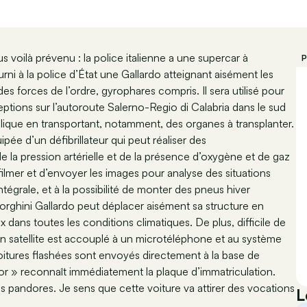
 voilà prévenu : la police italienne a une supercar à
P
rni à la police d’État une Gallardo atteignant aisément les
s forces de l’ordre, gyrophares compris. Il sera utilisé pour
ceptions sur l’autoroute Salerno-Regio di Calabria dans le sud
publique en transportant, notamment, des organes à transplanter.
pée d’un défibrillateur qui peut réaliser des
la pression artérielle et de la présence d’oxygène et de gaz
lmer et d’envoyer les images pour analyse des situations
ntégrale, et à la possibilité de monter des pneus hiver
orghini Gallardo peut déplacer aisément sa structure en
dans toutes les conditions climatiques. De plus, difficile de
ion satellite est accouplé à un microtéléphone et au système
voitures flashées sont envoyés directement à la base de
or » reconnaît immédiatement la plaque d’immatriculation.
os pandores. Je sens que cette voiture va attirer des vocations
L