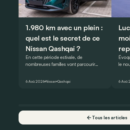
1.980 km avec un plein :
Luc
quel est le secret de ce
moi
Nissan Qashqai ?
rep
En cette période estivale, de
Évoqu
nombreuses familles vont parcourir
le no
2.000 km durant leurs vacances.
Lucid 
Visiblement, en optant pour le Nissan
gamme
6 Aoû 2026
Nissan
Qashqai
6 Aoû 
Qashqai e-Power, il serait possible de
l’ann
couvrir toute cette distance… sans
devoir chercher la moindre pompe à
carburant, ni borne de recharge. Est-ce
vrai ?
Tous les articles