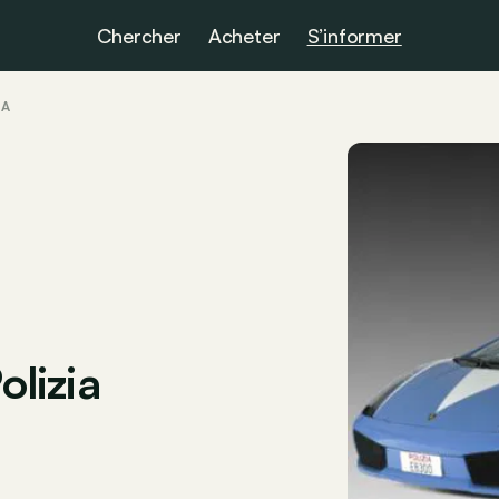
Chercher
Acheter
S’informer
IA
olizia