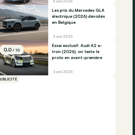
6 aoû 2026
Les prix du Mercedes GLA
électrique (2026) dévoilés
en Belgique
3 aoû 2026
Essai exclusif: Audi A2 e-
0.0
/ 10
tron (2026), on teste le
proto en avant-première
3 aoû 2026
UBLICITÉ