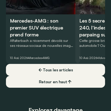
Mercedes-AMG : son
Les 5 secrets 
premier SUV électrique
240, l’indestr
prend forme
parpaing suéd
Affalterbach a récemment dévoilé sur
Cette grosse brique
ses réseaux sociaux de nouvelles images
automobile ? Oui, car
du premier SUV électrique exclusivement
nouveau genre, celu
badgé AMG, malheureusement encore
pratiques, à la fiabil
10 Aoû 2026
Mercedes
AMG
10 Aoû 2026
Volvo
Ret
caché…
ne négligeant pas u
! Aux Etats-Unis, ce
Tous les articles
malheur ! Un coup d’
permet d’ailleurs de
mesure de son import
Retour en haut
commercialisé sur p
décliné en 4 séries !
Explorez davantage