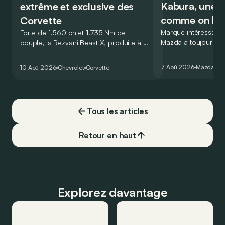
Kabura, une p
extrême et exclusive des
comme on les
Corvette
Marque intéressante 
Forte de 1.560 ch et 1.735 Nm de
Mazda a toujours aim
couple, la Rezvani Beast X, produite à 5
comme les autres. 
exemplaires, est la plus extrême, mais
au salon de Détroit
aussi la plus exclusive des Corvette.
7 Aoû 2026
Mazda
Ret
10 Aoû 2026
Chevrolet
Corvette
de la plus belle de
Tous les articles
Retour en haut
Explorez davantage