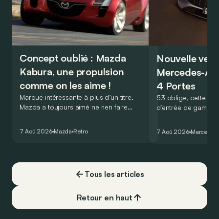
Concept oublié : Mazda
Nouvelle vers
Kabura, une propulsion
Mercedes-A
comme on les aime !
4 Portes
Marque intéressante à plus d’un titre,
53 oblige, cette nou
Mazda a toujours aimé ne rien faire
d’entrée de gamme
comme les autres. Ce concept présenté
GT Coupé 4 Portes 
au salon de Détroit en 2006 le prouve
un six-cylindre en li
7 Aoû 2026
Mazda
Retro
7 Aoû 2026
Mercedes
de la plus belle des manières…
moins…
Tous les articles
Retour en haut