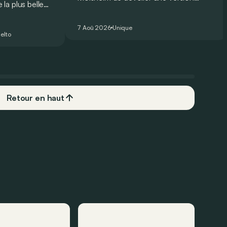
la plus belle
unique et homologuée pour un usage
 nouveau record
routier de l’ultime Bugatti Bolide !
ing pour une
7 Aoû 2026
Unique
elto
Retour en haut