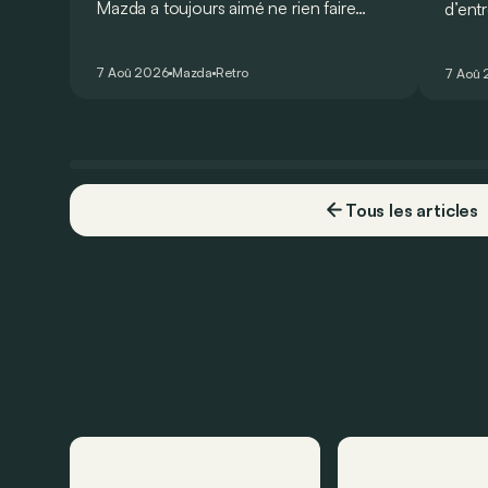
Mazda a toujours aimé ne rien faire
d’ent
comme les autres. Ce concept
AMG G
présenté au salon de Détroit en 2006
V8 pou
7 Aoû 2026
Mazda
Retro
7 Aoû
le prouve de la plus belle des manières…
Virtu
Tous les articles