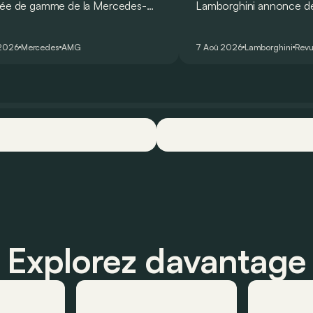
rée de gamme de la Mercedes-
Lamborghini annonce de 
T Coupé 4 Portes troque son
des manières : avec un
r un six-cylindre en ligne.
du tour au Hockenheimr
 2026
Mercedes
AMG
7 Aoû 2026
Lamborghini
Revu
ellement du moins…
voiture de série !
Explorez davantage