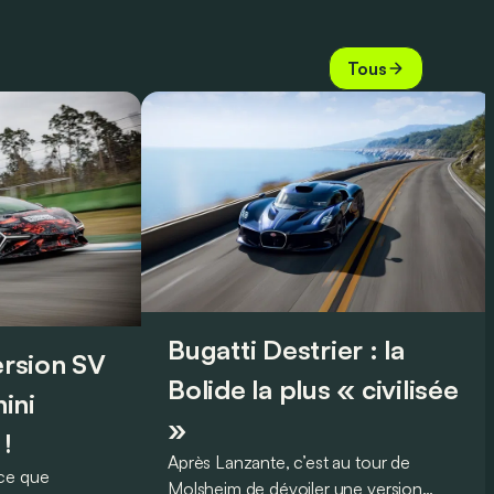
Tous
Bugatti Destrier : la
version SV
Bolide la plus « civilisée
ini
»
 !
Après Lanzante, c’est au tour de
oce que
Molsheim de dévoiler une version