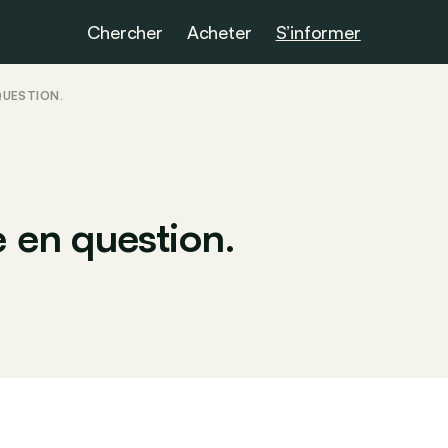
Chercher
Acheter
S’informer
 QUESTION.
e en question.