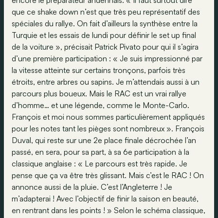
encore le préparateur andennais. « Il faut surtout dire
que ce shake down n’est que très peu représentatif des
spéciales du rallye. On fait d’ailleurs la synthèse entre la
Turquie et les essais de lundi pour définir le set up final
de la voiture », précisait Patrick Pivato pour qui il s’agira
d’une première participation : « Je suis impressionné par
la vitesse atteinte sur certains tronçons, parfois très
étroits, entre arbres ou sapins. Je m’attendais aussi à un
parcours plus boueux. Mais le RAC est un vrai rallye
d’homme… et une légende, comme le Monte-Carlo.
François et moi nous sommes particulièrement appliqués
pour les notes tant les pièges sont nombreux ». François
Duval, qui reste sur une 2e place finale décrochée l’an
passé, en sera, pour sa part, à sa 6e participation à la
classique anglaise : « Le parcours est très rapide. Je
pense que ça va être très glissant. Mais c’est le RAC ! On
annonce aussi de la pluie. C’est l’Angleterre ! Je
m’adapterai ! Avec l’objectif de finir la saison en beauté,
en rentrant dans les points ! » Selon le schéma classique,