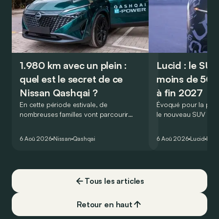
1.980 km avec un plein :
Lucid : le SU
quel est le secret de ce
moins de 50.
Nissan Qashqai ?
à fin 2027
En cette période estivale, de
Évoqué pour la prem
nombreuses familles vont parcourir
le nouveau SUV d’e
2.000 km durant leurs vacances.
Lucid devait initialem
Visiblement, en optant pour le Nissan
gamme du constructeu
6 Aoû 2026
Nissan
Qashqai
6 Aoû 2026
Lucid
Élec
Qashqai e-Power, il serait possible de
l’année 2026.
couvrir toute cette distance… sans
devoir chercher la moindre pompe à
carburant, ni borne de recharge. Est-ce
Tous les articles
vrai ?
Retour en haut