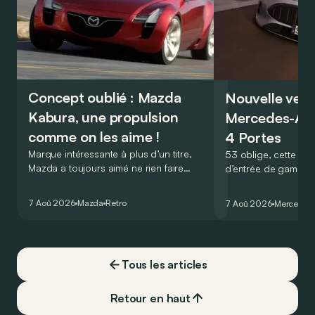
Concept oublié : Mazda
Nouvelle vers
Kabura, une propulsion
Mercedes-A
comme on les aime !
4 Portes
Marque intéressante à plus d’un titre,
53 oblige, cette nou
Mazda a toujours aimé ne rien faire
d’entrée de gamme
comme les autres. Ce concept présenté
GT Coupé 4 Portes 
au salon de Détroit en 2006 le prouve
un six-cylindre en li
7 Aoû 2026
Mazda
Retro
7 Aoû 2026
Mercedes
de la plus belle des manières…
moins…
Tous les articles
Retour en haut