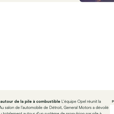
utour de la pile à combustible
L'équipe Opel réunit la
P
 Au salon de l’automobile de Détroit, General Motors a dévoilé
totalement autour d'un système de propulsion par pile à