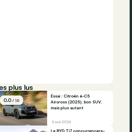
es plus lus
Essai : Citroën ë-C5
0.0
/ 10
Aircross (2025), bon SUV,
mais plus autant
6 aoû 2026
Le BYD Ti7 concurrencera-