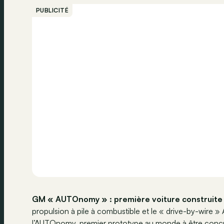
PUBLICITÉ
GM « AUTOnomy » : première voiture construite a
propulsion à pile à combustible et le « drive-by-wire »
l’AUTOnomy, premier prototype au monde à être conçu 