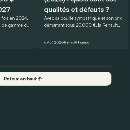
2027
qualités et défauts ?
 fois en 2024,
Avec sa bouille sympathique et son prix
ée de gamme de
démarrant sous 20.000 €, la Renault
enrichir la
Twingo E-Tech figure parmi les
ici la fin de
citadines électriques les plus
6 Aoû 2026
Renault
Twingo
séduisantes du moment. Mais est-ce
que l’idylle se confirme à l’usage ? Voici
ses principaux points forts… et ses
quelques faiblesses.
Retour en haut