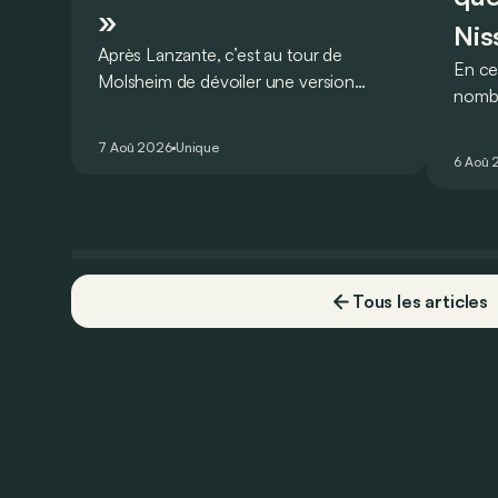
»
Nis
Après Lanzante, c’est au tour de
En ce
Molsheim de dévoiler une version
nombr
unique et homologuée pour un usage
2.000
routier de l’ultime Bugatti Bolide !
Visib
7 Aoû 2026
Unique
6 Aoû 
Qashq
couvr
devoi
carbu
vrai ?
Tous les articles