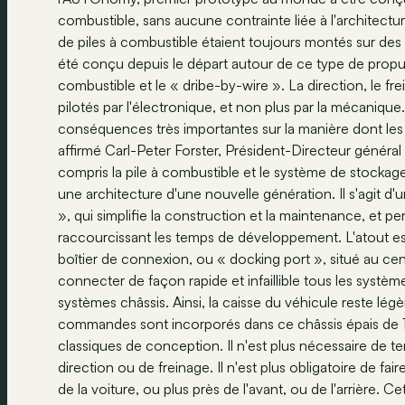
combustible, sans aucune contrainte liée à l'architectur
de piles à combustible étaient toujours montés sur des 
été conçu depuis le départ autour de ce type de propulsi
combustible et le « dribe-by-wire ». La direction, le fr
pilotés par l'électronique, et non plus par la mécaniqu
conséquences très importantes sur la manière dont les v
affirmé Carl-Peter Forster, Président-Directeur généra
compris la pile à combustible et le système de stock
une architecture d'une nouvelle génération. Il s'agit d'
», qui simplifie la construction et la maintenance, et 
raccourcissant les temps de développement. L'atout e
boîtier de connexion, ou « docking port », situé au ce
connecter de façon rapide et infaillible tous les sys
systèmes châssis. Ainsi, la caisse du véhicule reste lég
commandes sont incorporés dans ce châssis épais de 15 
classiques de conception. Il n'est plus nécessaire de
direction ou de freinage. Il n'est plus obligatoire de fai
de la voiture, ou plus près de l'avant, ou de l'arrière.