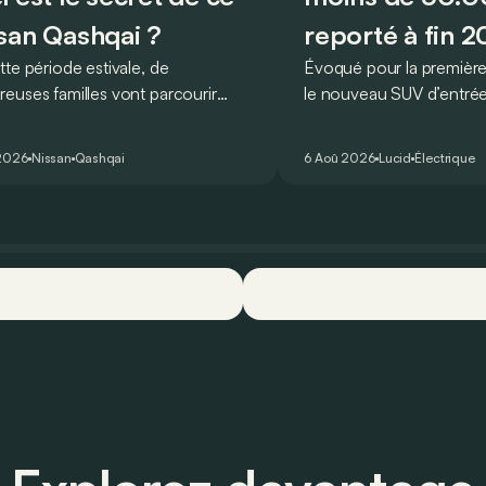
san Qashqai ?
reporté à fin 
tte période estivale, de
Évoqué pour la première
euses familles vont parcourir
le nouveau SUV d’entr
 km durant leurs vacances.
Lucid devait initialement 
lement, en optant pour le Nissan
gamme du constructeur d’
2026
Nissan
Qashqai
6 Aoû 2026
Lucid
Électrique
ai e-Power, il serait possible de
l’année 2026.
ir toute cette distance… sans
r chercher la moindre pompe à
rant, ni borne de recharge. Est-ce