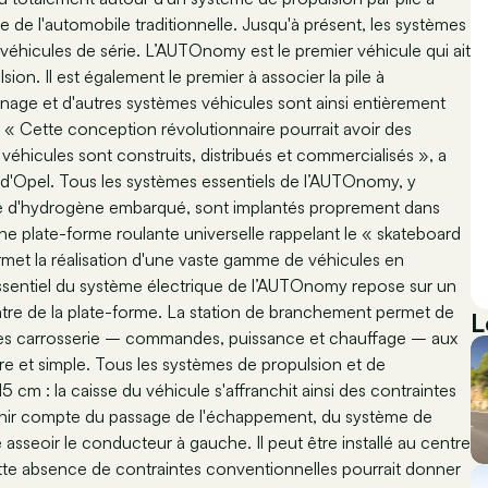
e de l'automobile traditionnelle. Jusqu'à présent, les systèmes
véhicules de série. L’AUTOnomy est le premier véhicule qui ait
on. Il est également le premier à associer la pile à
einage et d'autres systèmes véhicules sont ainsi entièrement
e. « Cette conception révolutionnaire pourrait avoir des
éhicules sont construits, distribués et commercialisés », a
l d'Opel. Tous les systèmes essentiels de l’AUTOnomy, y
age d'hydrogène embarqué, sont implantés proprement dans
une plate-forme roulante universelle rappelant le « skateboard
permet la réalisation d'une vaste gamme de véhicules en
ssentiel du système électrique de l’AUTOnomy repose sur un
ntre de la plate-forme. La station de branchement permet de
L
tèmes carrosserie – commandes, puissance et chauffage – aux
ère et simple. Tous les systèmes de propulsion et de
cm : la caisse du véhicule s'affranchit ainsi des contraintes
 tenir compte du passage de l'échappement, du système de
re asseoir le conducteur à gauche. Il peut être installé au centre
 Cette absence de contraintes conventionnelles pourrait donner