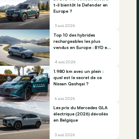
t-il bientôt le Defender en
Europe ?
3 aoû 2026
Top 10 des hybrides
rechargeables les plus
vendus en Europe : BYD et
Jaecco dominent
4 aoû 2026
1.980 km avec un plein :
quel est le secret de ce
Nissan Qashqai ?
6 aoû 2026
Les prix du Mercedes GLA
électrique (2026) dévoilés
en Belgique
3 aoû 2026