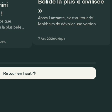
Bolide la plus « civilisée
ini
»
 !
Après Lanzante, c’est au tour de
oce que
Molsheim de dévoiler une version
la plus belle
unique et homologuée pour un usage
 nouveau record
routier de l’ultime Bugatti Bolide !
ing pour une
7 Aoû 2026
Unique
elto
Retour en haut