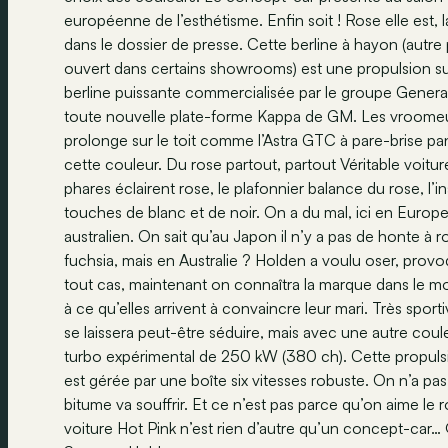
européenne de l’esthétisme. Enfin soit ! Rose elle es
dans le dossier de presse. Cette berline à hayon (autre
ouvert dans certains showrooms) est une propulsion s
berline puissante commercialisée par le groupe General 
toute nouvelle plate-forme Kappa de GM. Les vroomeur
prolonge sur le toit comme l’Astra GTC à pare-brise pa
cette couleur. Du rose partout, partout Véritable voitur
phares éclairent rose, le plafonnier balance du rose, l’i
touches de blanc et de noir. On a du mal, ici en Europ
australien. On sait qu’au Japon il n’y a pas de honte 
fuchsia, mais en Australie ? Holden a voulu oser, provoq
tout cas, maintenant on connaîtra la marque dans le mond
à ce qu’elles arrivent à convaincre leur mari. Très sport
se laissera peut-être séduire, mais avec une autre coul
turbo expérimental de 250 kW (380 ch). Cette propuls
est gérée par une boîte six vitesses robuste. On n’a p
bitume va souffrir. Et ce n’est pas parce qu’on aime le r
voiture Hot Pink n’est rien d’autre qu’un concept-car