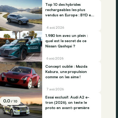
Top 10 des hybrides
rechargeables les plus
vendus en Europe : BYD et
Jaecco dominent
4 aoû 2026
1.980 km avec un plein :
quel est le secret de ce
Nissan Qashqai ?
6 aoû 2026
Concept oublié : Mazda
Kabura, une propulsion
comme on les aime !
7 aoû 2026
Essai exclusif: Audi A2 e-
0.0
/ 10
tron (2026), on teste le
proto en avant-première