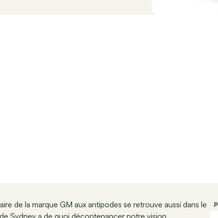
titaire de la marque GM aux antipodes se retrouve aussi dans le
P
 de Sydney a de quoi décontenancer notre vision