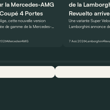
r la Mercedes-AMG
de la Lamborgh
Coupé 4 Portes
Revuelto arrive
lige, cette nouvelle version
Une variante Super Vel
rée de gamme de la Mercedes-
Lamborghini annonce de 
T Coupé 4 Portes troque son
des manières : avec un
r un six-cylindre en ligne.
du tour au Hockenheimr
 2026
Mercedes
AMG
7 Aoû 2026
Lamborghini
Revu
ellement du moins…
voiture de série !