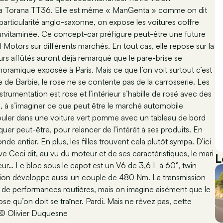
t, la Torana TT36. Elle est même « ManGenta » comme on dit
 particularité anglo-saxonne, on expose les voitures coffre
urvitaminée. Ce concept-car préfigure peut-être une future
Motors sur différents marchés. En tout cas, elle repose sur la
s affûtés auront déjà remarqué que le pare-brise se
noramique exposée à Paris. Mais ce que l’on voit surtout c’est
e de Barbie, le rose ne se contente pas de la carrosserie. Les
nstrumentation est rose et l’intérieur s’habille de rosé avec des
e, à s’imaginer ce que peut être le marché automobile
à rouler dans une voiture vert pomme avec un tableau de bord
uer peut-être, pour relancer de l’intérêt à ses produits. En
e entier. En plus, les filles trouvent cela plutôt sympa. D’ici
ive Ceci dit, au vu du moteur et de ses caractéristiques, le mari
L
eur… Le bloc sous le capot est un V6 de 3,6 L à 60°, twin
ion développe aussi un couple de 480 Nm. La transmission
as de performances routières, mais on imagine aisément que le
ose qu’on doit se traîner. Pardi. Mais ne rêvez pas, cette
… © Olivier Duquesne