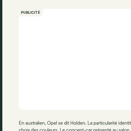
PUBLICITÉ
En australien, Opel se dit Holden. La particularité iden
choix des couleurs. Le concept-car présenté au salon