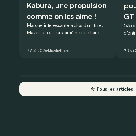
Kabura, une propulsion
pou
comme on les aime !
GT 
Marque intéressante à plus d’un titre,
53 ob
Mazda a toujours aimé ne rien faire
d’ent
comme les autres. Ce concept
AMG G
présenté au salon de Détroit en 2006
V8 pou
7 Aoû 2026
Mazda
Retro
7 Aoû
le prouve de la plus belle des manières…
Virtu
Tous les articles