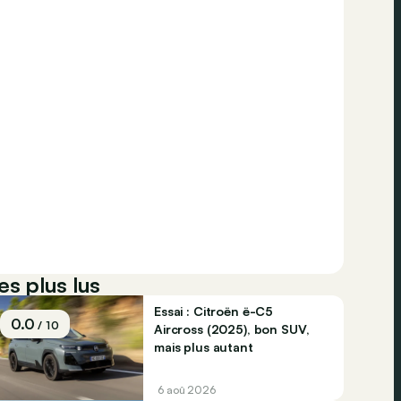
es plus lus
Essai : Citroën ë-C5
0.0
/ 10
Aircross (2025), bon SUV,
mais plus autant
6 aoû 2026