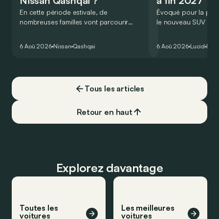
Nissan Qashqai ?
à fin 2027
En cette période estivale, de
Évoqué pour la prem
nombreuses familles vont parcourir
le nouveau SUV d’e
2.000 km durant leurs vacances.
Lucid devait initialem
Visiblement, en optant pour le Nissan
gamme du constructeu
6 Aoû 2026
Nissan
Qashqai
6 Aoû 2026
Lucid
Élec
Qashqai e-Power, il serait possible de
l’année 2026.
couvrir toute cette distance… sans
devoir chercher la moindre pompe à
carburant, ni borne de recharge. Est-ce
Tous les articles
vrai ?
Retour en haut
Explorez davantage
Toutes les
Les meilleures
voitures
voitures