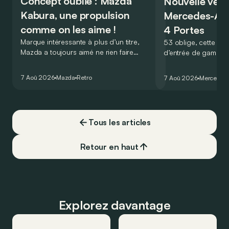
Concept oublié : Mazda
Nouvelle vers
Kabura, une propulsion
Mercedes-A
comme on les aime !
4 Portes
Marque intéressante à plus d’un titre,
53 oblige, cette nou
Mazda a toujours aimé ne rien faire
d’entrée de gamme
comme les autres. Ce concept présenté
GT Coupé 4 Portes 
au salon de Détroit en 2006 le prouve
un six-cylindre en li
7 Aoû 2026
Mazda
Retro
7 Aoû 2026
Mercedes
de la plus belle des manières…
moins…
Tous les articles
Retour en haut
Explorez davantage