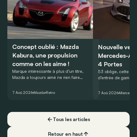
Concept oublié : Mazda
Nouvelle vers
Kabura, une propulsion
Mercedes-A
comme on les aime !
4 Portes
Marque intéressante à plus d’un titre,
53 oblige, cette nou
Mazda a toujours aimé ne rien faire
d’entrée de gamme
comme les autres. Ce concept présenté
GT Coupé 4 Portes 
au salon de Détroit en 2006 le prouve
un six-cylindre en li
7 Aoû 2026
Mazda
Retro
7 Aoû 2026
Mercedes
de la plus belle des manières…
moins…
Tous les articles
Retour en haut