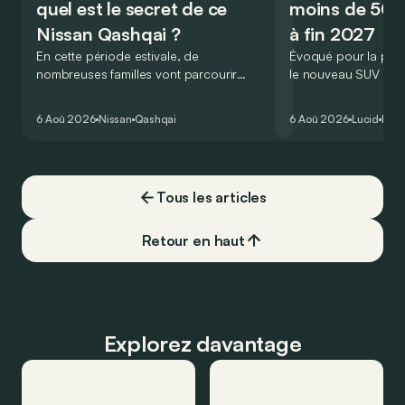
quel est le secret de ce
moins de 50.
Nissan Qashqai ?
à fin 2027
En cette période estivale, de
Évoqué pour la prem
nombreuses familles vont parcourir
le nouveau SUV d’e
2.000 km durant leurs vacances.
Lucid devait initialem
Visiblement, en optant pour le Nissan
gamme du constructeu
6 Aoû 2026
Nissan
Qashqai
6 Aoû 2026
Lucid
Élec
Qashqai e-Power, il serait possible de
l’année 2026.
couvrir toute cette distance… sans
devoir chercher la moindre pompe à
carburant, ni borne de recharge. Est-ce
Tous les articles
vrai ?
Retour en haut
Explorez davantage