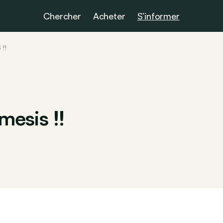
Chercher
Acheter
S’informer
!!
esis !!