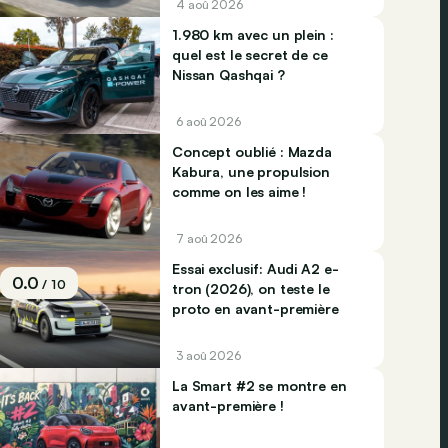
4 aoû 2026
1.980 km avec un plein :
quel est le secret de ce
Nissan Qashqai ?
6 aoû 2026
Concept oublié : Mazda
Kabura, une propulsion
comme on les aime !
7 aoû 2026
Essai exclusif: Audi A2 e-
0.0
/ 10
tron (2026), on teste le
proto en avant-première
3 aoû 2026
La Smart #2 se montre en
avant-première !