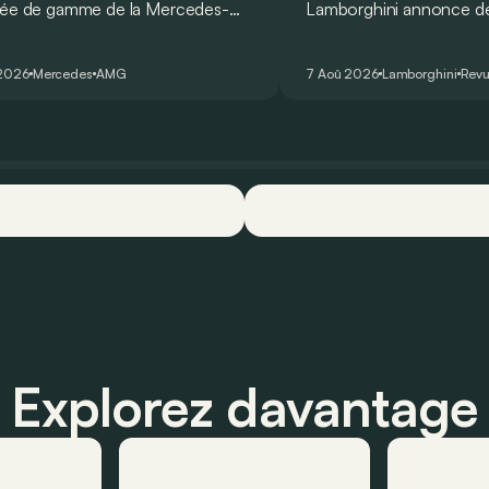
rée de gamme de la Mercedes-
Lamborghini annonce de 
T Coupé 4 Portes troque son
des manières : avec un
r un six-cylindre en ligne.
du tour au Hockenheimr
 2026
Mercedes
AMG
7 Aoû 2026
Lamborghini
Revu
ellement du moins…
voiture de série !
Explorez davantage