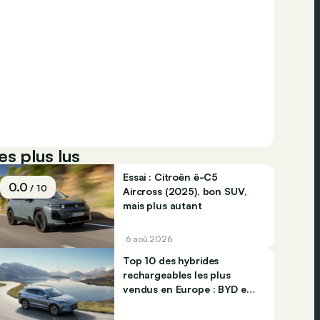
es plus lus
Essai : Citroën ë-C5
0.0
/ 10
Aircross (2025), bon SUV,
mais plus autant
6 aoû 2026
Top 10 des hybrides
rechargeables les plus
vendus en Europe : BYD et
Jaecco dominent