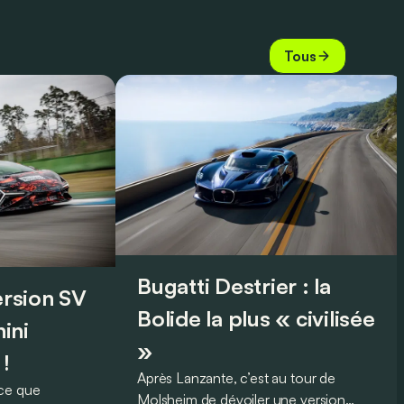
Tous
Bugatti Destrier : la
version SV
Bolide la plus « civilisée
ini
»
 !
Après Lanzante, c’est au tour de
oce que
Molsheim de dévoiler une version