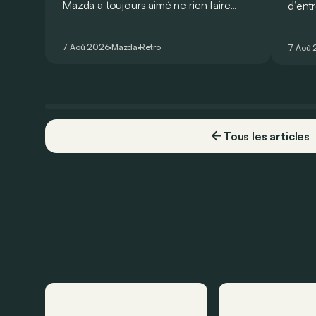
Mazda a toujours aimé ne rien faire
d’ent
comme les autres. Ce concept
AMG G
présenté au salon de Détroit en 2006
V8 pou
7 Aoû 2026
Mazda
Retro
7 Aoû
le prouve de la plus belle des manières…
Virtu
Tous les articles