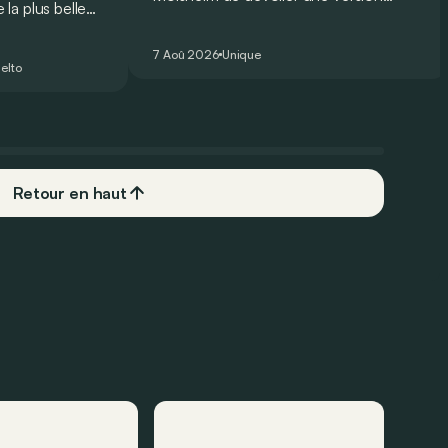
la plus belle
unique et homologuée pour un usage
 nouveau record
routier de l’ultime Bugatti Bolide !
ing pour une
7 Aoû 2026
Unique
elto
Retour en haut