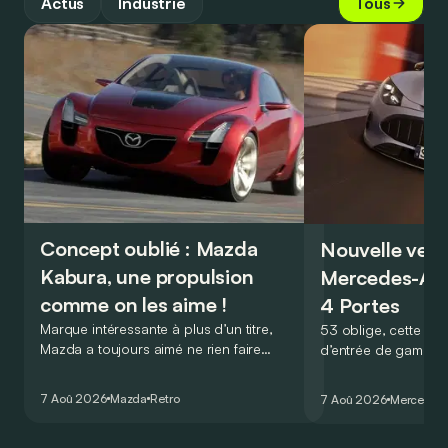
Actus
Industrie
Tous
Concept oublié : Mazda
Nouvelle vers
Kabura, une propulsion
Mercedes-A
comme on les aime !
4 Portes
Marque intéressante à plus d’un titre,
53 oblige, cette nou
Mazda a toujours aimé ne rien faire
d’entrée de gamme
comme les autres. Ce concept présenté
GT Coupé 4 Portes 
au salon de Détroit en 2006 le prouve
un six-cylindre en li
7 Aoû 2026
Mazda
Retro
7 Aoû 2026
Mercedes
de la plus belle des manières…
moins…