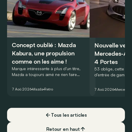
Concept oublié : Mazda
Nouvelle vers
Kabura, une propulsion
Mercedes-A
comme on les aime !
4 Portes
Marque intéressante à plus d’un titre,
53 oblige, cette nou
Mazda a toujours aimé ne rien faire
d’entrée de gamme
comme les autres. Ce concept présenté
GT Coupé 4 Portes 
au salon de Détroit en 2006 le prouve
un six-cylindre en li
7 Aoû 2026
Mazda
Retro
7 Aoû 2026
Mercedes
de la plus belle des manières…
moins…
Tous les articles
Retour en haut