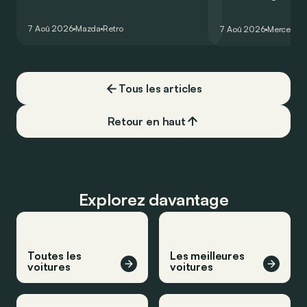
comme les autres. Ce concept présenté
GT Coupé 4 Portes 
au salon de Détroit en 2006 le prouve
un six-cylindre en li
7 Aoû 2026
Mazda
Retro
7 Aoû 2026
Mercedes
de la plus belle des manières…
moins…
Tous les articles
Retour en haut
Explorez davantage
Toutes les
Les meilleures
voitures
voitures