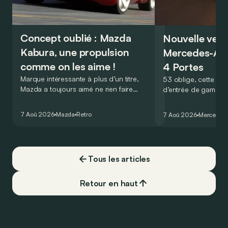
Concept oublié : Mazda
Nouvelle vers
Kabura, une propulsion
Mercedes-A
comme on les aime !
4 Portes
Marque intéressante à plus d’un titre,
53 oblige, cette nou
Mazda a toujours aimé ne rien faire
d’entrée de gamme
comme les autres. Ce concept présenté
GT Coupé 4 Portes 
au salon de Détroit en 2006 le prouve
un six-cylindre en li
7 Aoû 2026
Mazda
Retro
7 Aoû 2026
Mercedes
de la plus belle des manières…
moins…
Tous les articles
Retour en haut