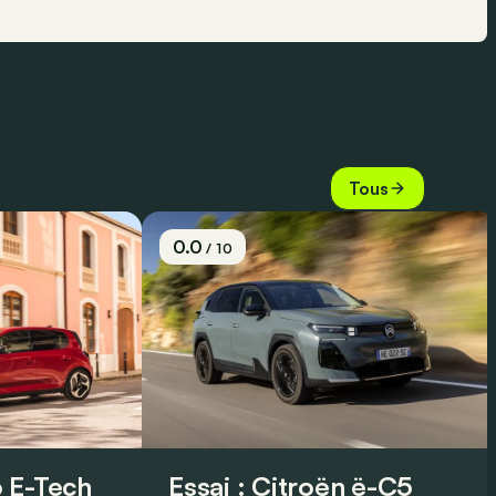
Tous
0.0
/ 10
 E-Tech
Essai : Citroën ë-C5