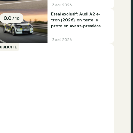
3 aoû 2026
Essai exclusif: Audi A2 e-
0.0
/ 10
tron (2026), on teste le
proto en avant-première
3 aoû 2026
UBLICITÉ