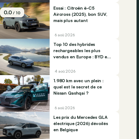
Essai : Citroën ë-C5
0.0
/ 10
Aircross (2025), bon SUV,
mais plus autant
6 aoû 2026
Top 10 des hybrides
rechargeables les plus
vendus en Europe : BYD et
Jaecco dominent
4 aoû 2026
1.980 km avec un plein :
quel est le secret de ce
Nissan Qashqai ?
6 aoû 2026
Les prix du Mercedes GLA
électrique (2026) dévoilés
en Belgique