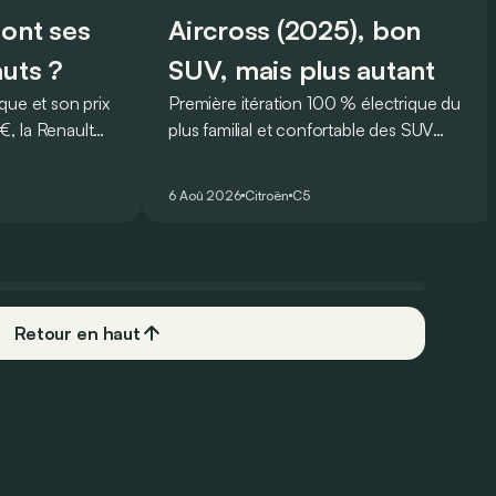
sont ses
Aircross (2025), bon
auts ?
SUV, mais plus autant
que et son prix
Première itération 100 % électrique du
, la Renault
plus familial et confortable des SUV
rmi les
français, le Citroën ë-C5 Aircross est-il
plus
à la hauteur de son prédécesseur ?
6 Aoû 2026
Citroën
C5
 Mais est-ce
 l’usage ? Voici
ts… et ses
Retour en haut