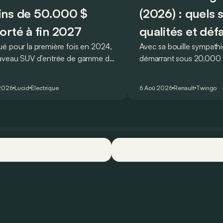
ns de 50.000 $
(2026) : quels 
orté à fin 2027
qualités et déf
é pour la première fois en 2024,
Avec sa bouille sympathi
uveau SUV d’entrée de gamme de
démarrant sous 20.000 €
devait initialement enrichir la
Twingo E-Tech figure pa
 du constructeur d’ici la fin de
citadines électriques les 
2026
Lucid
Électrique
6 Aoû 2026
Renault
Twingo
ée 2026.
séduisantes du moment.
que l’idylle se confirme à
ses principaux points for
quelques faiblesses.