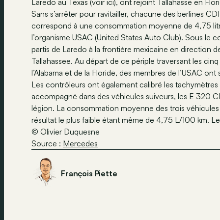
Laredo au Texas (voir ici), ont rejoint Tallahasse en Flor
Sans s’arrêter pour ravitailler, chacune des berlines C
correspond à une consommation moyenne de 4,75 litres
l’organisme USAC (United States Auto Club). Sous le co
partis de Laredo à la frontière mexicaine en direction
Tallahassee. Au départ de ce périple traversant les cinq
l’Alabama et de la Floride, des membres de l’USAC ont sce
Les contrôleurs ont également calibré les tachymètres e
accompagné dans des véhicules suiveurs, les E 320 CDI
légion. La consommation moyenne des trois véhicules ét
résultat le plus faible étant même de 4,75 L/100 km. Les
© Olivier Duquesne
Source :
Mercedes
François Piette