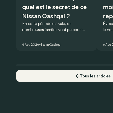
quel est le secret de ce
moi
Nissan Qashqai ?
rep
En cette période estivale, de
Évoqu
nombreuses familles vont parcourir
le no
2.000 km durant leurs vacances.
Lucid 
Visiblement, en optant pour le Nissan
gamme
6 Aoû 2026
Nissan
Qashqai
6 Aoû 
Qashqai e-Power, il serait possible de
l’ann
couvrir toute cette distance… sans
devoir chercher la moindre pompe à
carburant, ni borne de recharge. Est-ce
vrai ?
Tous les articles