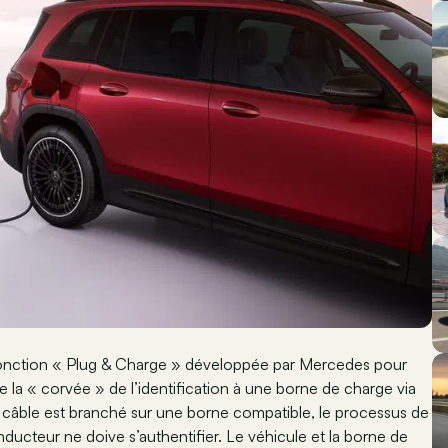
 fonction « Plug & Charge » développée par Mercedes pour
e la « corvée » de l’identification à une borne de charge via
 câble est branché sur une borne compatible, le processus de
cteur ne doive s’authentifier. Le véhicule et la borne de