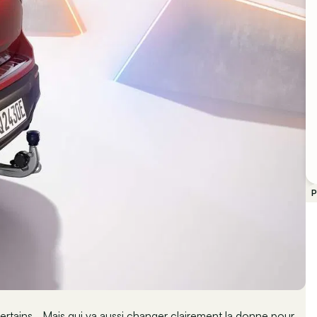
P
certains… Mais qui va aussi changer clairement la donne pour