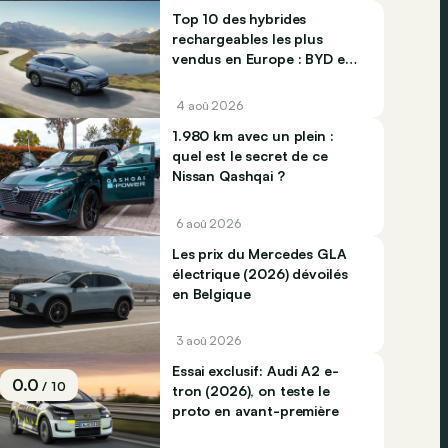
Top 10 des hybrides
rechargeables les plus
vendus en Europe : BYD et
Jaecco dominent
4 aoû 2026
1.980 km avec un plein :
quel est le secret de ce
Nissan Qashqai ?
6 aoû 2026
Les prix du Mercedes GLA
électrique (2026) dévoilés
en Belgique
3 aoû 2026
Essai exclusif: Audi A2 e-
0.0
/ 10
tron (2026), on teste le
proto en avant-première