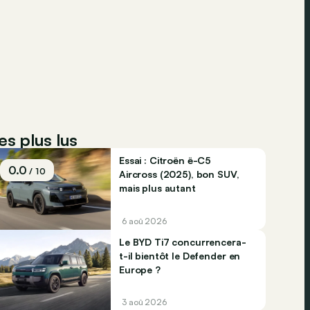
es plus lus
Essai : Citroën ë-C5
0.0
/ 10
Aircross (2025), bon SUV,
mais plus autant
6 aoû 2026
Le BYD Ti7 concurrencera-
t-il bientôt le Defender en
Europe ?
3 aoû 2026