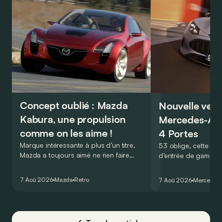
Concept oublié : Mazda
Nouvelle vers
Kabura, une propulsion
Mercedes-A
comme on les aime !
4 Portes
Marque intéressante à plus d’un titre,
53 oblige, cette nou
Mazda a toujours aimé ne rien faire
d’entrée de gamme
comme les autres. Ce concept présenté
GT Coupé 4 Portes 
au salon de Détroit en 2006 le prouve
un six-cylindre en li
7 Aoû 2026
Mazda
Retro
7 Aoû 2026
Mercedes
de la plus belle des manières…
moins…