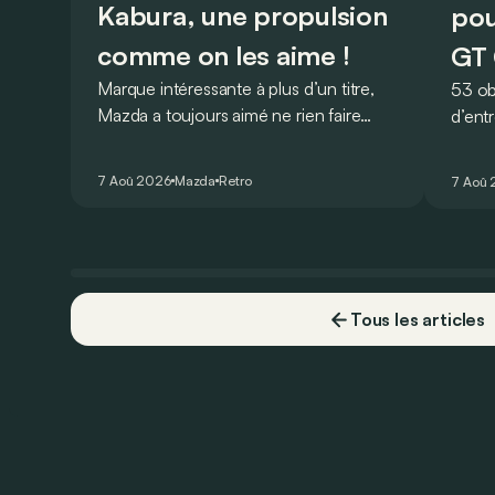
Kabura, une propulsion
pou
comme on les aime !
GT 
Marque intéressante à plus d’un titre,
53 ob
Mazda a toujours aimé ne rien faire
d’ent
comme les autres. Ce concept
AMG G
présenté au salon de Détroit en 2006
V8 pou
7 Aoû 2026
Mazda
Retro
7 Aoû
le prouve de la plus belle des manières…
Virtu
Tous les articles