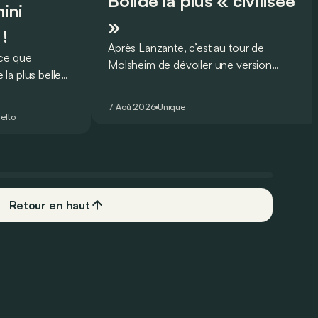
Bolide la plus « civilisée
ini
»
 !
Après Lanzante, c’est au tour de
oce que
Molsheim de dévoiler une version
la plus belle
unique et homologuée pour un usage
 nouveau record
routier de l’ultime Bugatti Bolide !
ing pour une
7 Aoû 2026
Unique
elto
Retour en haut