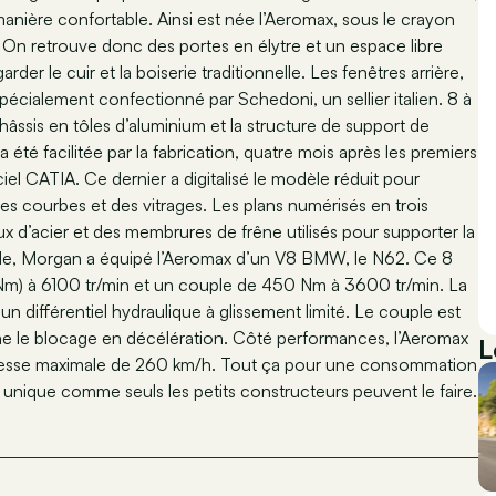
anière confortable. Ainsi est née l’Aeromax, sous le crayon
 On retrouve donc des portes en élytre et un espace libre
rder le cuir et la boiserie traditionnelle. Les fenêtres arrière,
spécialement confectionné par Schedoni, un sellier italien. 8 à
hâssis en tôles d’aluminium et la structure de support de
 a été facilitée par la fabrication, quatre mois après les premiers
ciel CATIA. Ce dernier a digitalisé le modèle réduit pour
des courbes et des vitrages. Les plans numérisés en trois
x d’acier et des membrures de frêne utilisés pour supporter la
lle, Morgan a équipé l’Aeromax d’un V8 BMW, le N62. Ce 8
m) à 6100 tr/min et un couple de 450 Nm à 3600 tr/min. La
un différentiel hydraulique à glissement limité. Le couple est
e le blocage en décélération. Côté performances, l’Aeromax
L
vitesse maximale de 260 km/h. Tout ça pour une consommation
nique comme seuls les petits constructeurs peuvent le faire.