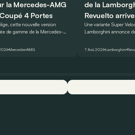
r la Mercedes-AMG
de la Lamborgh
Coupé 4 Portes
Revuelto arrive
lige, cette nouvelle version
Une variante Super Vel
rée de gamme de la Mercedes-
Lamborghini annonce de 
T Coupé 4 Portes troque son
des manières : avec un
r un six-cylindre en ligne.
du tour au Hockenheimr
 2026
Mercedes
AMG
7 Aoû 2026
Lamborghini
Revu
ellement du moins…
voiture de série !