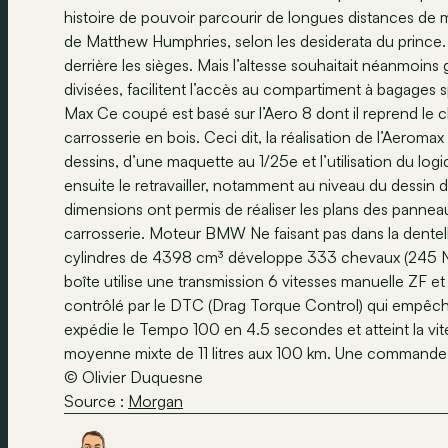
histoire de pouvoir parcourir de longues distances de m
de Matthew Humphries, selon les desiderata du prince.
derrière les sièges. Mais l’altesse souhaitait néanmoins ga
divisées, facilitent l’accès au compartiment à bagages 
Max Ce coupé est basé sur l’Aero 8 dont il reprend le c
carrosserie en bois. Ceci dit, la réalisation de l’Aeromax
dessins, d’une maquette au 1/25e et l’utilisation du logi
ensuite le retravailler, notamment au niveau du dessin 
dimensions ont permis de réaliser les plans des panneau
carrosserie. Moteur BMW Ne faisant pas dans la dente
cylindres de 4398 cm³ développe 333 chevaux (245 N
boîte utilise une transmission 6 vitesses manuelle ZF et 
contrôlé par le DTC (Drag Torque Control) qui empêch
expédie le Tempo 100 en 4.5 secondes et atteint la 
moyenne mixte de 11 litres aux 100 km. Une commande u
© Olivier Duquesne
Source :
Morgan