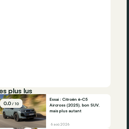
es plus lus
Essai : Citroën ë-C5
0.0
/ 10
Aircross (2025), bon SUV,
mais plus autant
6 aoû 2026