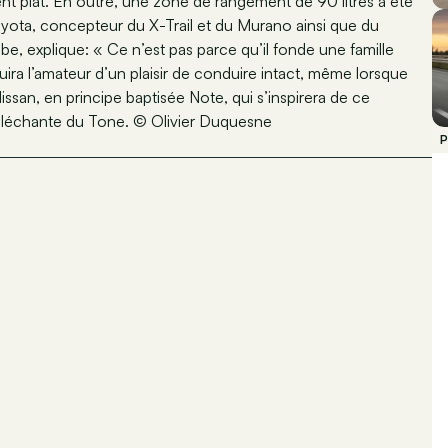
t plat. En outre, une zone de rangement de 90 litres a été
oyota, concepteur du X-Trail et du Murano ainsi que du
, explique: « Ce n’est pas parce qu’il fonde une famille
ira l’amateur d’un plaisir de conduire intact, même lorsque
ssan, en principe baptisée Note, qui s’inspirera de ce
alléchante du Tone. © Olivier Duquesne
P