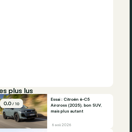
es plus lus
Essai : Citroën ë-C5
0.0
/ 10
Aircross (2025), bon SUV,
mais plus autant
6 aoû 2026