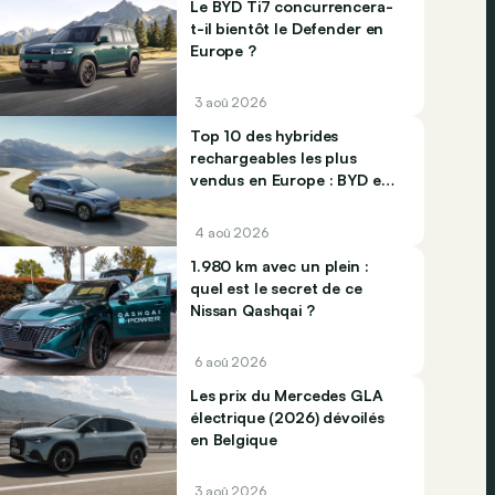
Le BYD Ti7 concurrencera-
t-il bientôt le Defender en
Europe ?
3 aoû 2026
Top 10 des hybrides
rechargeables les plus
vendus en Europe : BYD et
Jaecco dominent
4 aoû 2026
1.980 km avec un plein :
quel est le secret de ce
Nissan Qashqai ?
6 aoû 2026
Les prix du Mercedes GLA
électrique (2026) dévoilés
en Belgique
3 aoû 2026