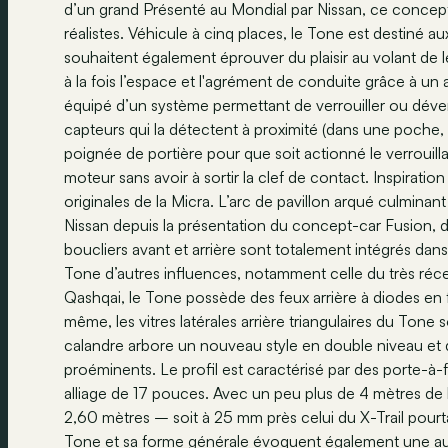
d’un grand Présenté au Mondial par Nissan, ce concep
réalistes. Véhicule à cinq places, le Tone est destiné a
souhaitent également éprouver du plaisir au volant de le
à la fois l’espace et l'agrément de conduite grâce à un
équipé d’un système permettant de verrouiller ou déverrou
capteurs qui la détectent à proximité (dans une poche, u
poignée de portière pour que soit actionné le verrouill
moteur sans avoir à sortir la clef de contact. Inspirati
originales de la Micra. L’arc de pavillon arqué culmina
Nissan depuis la présentation du concept-car Fusion, de
boucliers avant et arrière sont totalement intégrés dans
Tone d’autres influences, notamment celle du très ré
Qashqai, le Tone possède des feux arrière à diodes en
même, les vitres latérales arrière triangulaires du Tone 
calandre arbore un nouveau style en double niveau et 
proéminents. Le profil est caractérisé par des porte-à-f
alliage de 17 pouces. Avec un peu plus de 4 mètres de
2,60 mètres – soit à 25 mm près celui du X-Trail pourt
Tone et sa forme générale évoquent également une aut