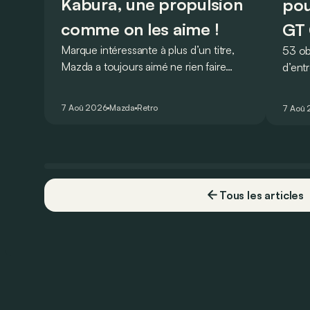
Kabura, une propulsion
pou
comme on les aime !
GT 
Marque intéressante à plus d’un titre,
53 ob
Mazda a toujours aimé ne rien faire
d’ent
comme les autres. Ce concept
AMG G
présenté au salon de Détroit en 2006
V8 pou
7 Aoû 2026
Mazda
Retro
7 Aoû
le prouve de la plus belle des manières…
Virtu
Tous les articles