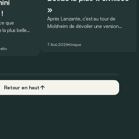
ini
»
 !
Après Lanzante, c’est au tour de
oce que
Molsheim de dévoiler une version
la plus belle
unique et homologuée pour un usage
 nouveau record
routier de l’ultime Bugatti Bolide !
ing pour une
7 Aoû 2026
Unique
elto
Retour en haut