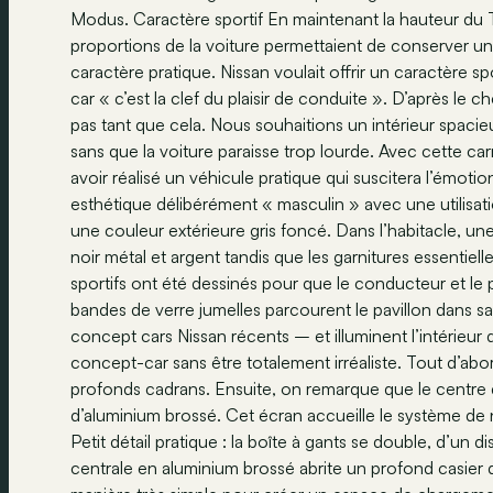
Modus. Caractère sportif En maintenant la hauteur du 
proportions de la voiture permettaient de conserver u
caractère pratique. Nissan voulait offrir un caractère s
car « c’est la clef du plaisir de conduite ». D’après le c
pas tant que cela. Nous souhaitions un intérieur spaci
sans que la voiture paraisse trop lourde. Avec cette 
avoir réalisé un véhicule pratique qui suscitera l’émoti
esthétique délibérément « masculin » avec une utilisati
une couleur extérieure gris foncé. Dans l’habitacle, une
noir métal et argent tandis que les garnitures essentiel
sportifs ont été dessinés pour que le conducteur et le
bandes de verre jumelles parcourent le pavillon dans sa
concept cars Nissan récents – et illuminent l’intérieur
concept-car sans être totalement irréaliste. Tout d’abo
profonds cadrans. Ensuite, on remarque que le centre
d’aluminium brossé. Cet écran accueille le système de 
Petit détail pratique : la boîte à gants se double, d’u
centrale en aluminium brossé abrite un profond casier d