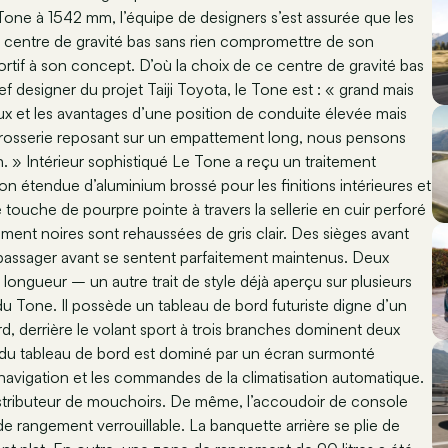
Tone à 1542 mm, l’équipe de designers s’est assurée que les
n centre de gravité bas sans rien compromettre de son
portif à son concept. D’où la choix de ce centre de gravité bas
hef designer du projet Taiji Toyota, le Tone est : « grand mais
eux et les avantages d’une position de conduite élevée mais
carrosserie reposant sur un empattement long, nous pensons
on. » Intérieur sophistiqué Le Tone a reçu un traitement
on étendue d’aluminium brossé pour les finitions intérieures et
 touche de pourpre pointe à travers la sellerie en cuir perforé
lement noires sont rehaussées de gris clair. Des sièges avant
 passager avant se sentent parfaitement maintenus. Deux
 longueur – un autre trait de style déjà aperçu sur plusieurs
 du Tone. Il possède un tableau de bord futuriste digne d’un
rd, derrière le volant sport à trois branches dominent deux
 du tableau de bord est dominé par un écran surmonté
navigation et les commandes de la climatisation automatique.
n distributeur de mouchoirs. De même, l’accoudoir de console
e rangement verrouillable. La banquette arrière se plie de