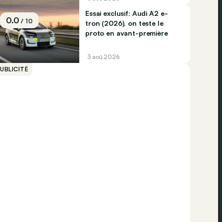
Essai exclusif: Audi A2 e-
0.0
/ 10
tron (2026), on teste le
proto en avant-première
3 aoû 2026
UBLICITÉ