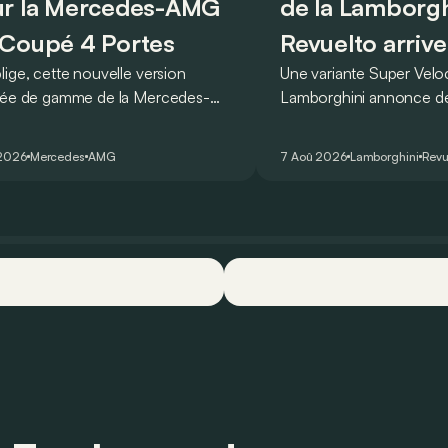
r la Mercedes-AMG
de la Lamborgh
Coupé 4 Portes
Revuelto arrive
lige, cette nouvelle version
Une variante Super Vel
rée de gamme de la Mercedes-
Lamborghini annonce de 
T Coupé 4 Portes troque son
des manières : avec un
r un six-cylindre en ligne.
du tour au Hockenheimr
 2026
Mercedes
AMG
7 Aoû 2026
Lamborghini
Revu
ellement du moins…
voiture de série !