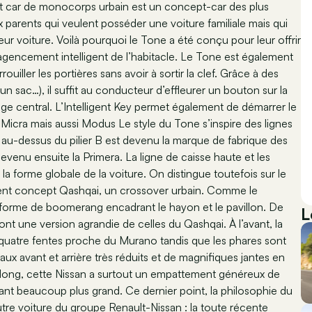
t car de monocorps urbain est un concept-car des plus
ux parents qui veulent posséder une voiture familiale mais qui
ur voiture. Voilà pourquoi le Tone a été conçu pour leur offrir
 agencement intelligent de l’habitacle. Le Tone est également
iller les portières sans avoir à sortir la clef. Grâce à des
n sac…), il suffit au conducteur d’effleurer un bouton sur la
age central. L’Intelligent Key permet également de démarrer le
on Micra mais aussi Modus Le style du Tone s’inspire des lignes
nt au-dessus du pilier B est devenu la marque de fabrique des
venu ensuite la Primera. La ligne de caisse haute et les
 la forme globale de la voiture. On distingue toutefois sur le
cent concept Qashqai, un crossover urbain. Comme le
 forme de boomerang encadrant le hayon et le pavillon. De
L
sont une version agrandie de celles du Qashqai. À l’avant, la
quatre fentes proche du Murano tandis que les phares sont
aux avant et arrière très réduits et de magnifiques jantes en
 long, cette Nissan a surtout un empattement généreux de
ant beaucoup plus grand. Ce dernier point, la philosophie du
re voiture du groupe Renault-Nissan : la toute récente